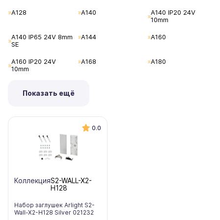
A128
A140
A140 IP20 24V
10mm
A140 IP65 24V 8mm
A144
A160
SE
A160 IP20 24V
A168
A180
10mm
Показать ещё
0.0
Коллекция
S2-WALL-X2-
H128
Набор заглушек Arlight S2-
Wall-X2-H128 Silver 021232