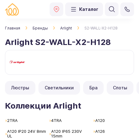
Каталог
Главная
Бренды
Arlight
S2-WALL-X2-H128
Arlight S2-WALL-X2-H128
Люстры
Светильники
Бра
Споты
Коллекции Arlight
2TRA
4TRA
A120
A120 IP20 24V 8mm
A120 IP65 230V
A126
UL
15mm