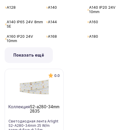
A128
A140
A140 IP20 24V
10mm
A140 IP65 24V 8mm
A144
A160
SE
A160 IP20 24V
A168
A180
10mm
Показать ещё
0.0
Коллекция
S2-a280-34mm
2835
Светодиодная лента Arlight
S2-A280-34mm 25 W/m
теплый белый 2,5m