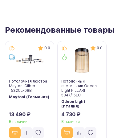
Рекомендованные товары
0.0
0.0
Потолочная люстра
Потолочный
Maytoni Gilbert
светильник Odeon
T532CL-08B
Light PILLARI
5047/15LC
Maytoni (Германия)
Odeon Light
(Италия)
13 490 ₽
4 730 ₽
В наличии
В наличии