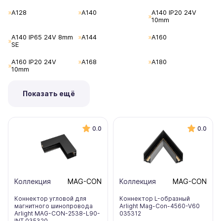
A128
A140
A140 IP20 24V
10mm
A140 IP65 24V 8mm
A144
A160
SE
A160 IP20 24V
A168
A180
10mm
Показать ещё
0.0
0.0
Коллекция
MAG-CON
Коллекция
MAG-CON
Коннектор угловой для
Коннектор L-образный
магнитного шинопровода
Arlight Mag-Con-4560-V60
Arlight MAG-CON-2538-L90-
035312
INT 035320