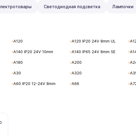
лектротовары
Светодиодная подсветка
Лампочки
A120
A120 IP20 24V 8mm UL
A1
A140 IP20 24V 10mm
A140 IP65 24V 8mm SE
A1
A180
A200
A2
A30
A320
A3
A60 IP20 12-24V 8mm
A66
A7
0