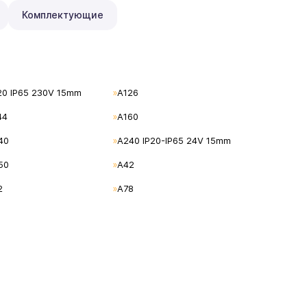
Комплектующие
20 IP65 230V 15mm
A126
44
A160
40
A240 IP20-IP65 24V 15mm
50
A42
2
A78