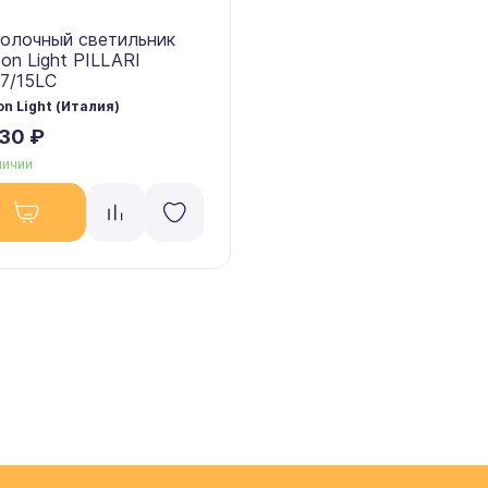
олочный светильник
on Light PILLARI
7/15LC
n Light (Италия)
730 ₽
личии