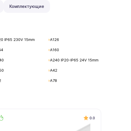
Комплектующие
20 IP65 230V 15mm
A126
44
A160
40
A240 IP20-IP65 24V 15mm
50
A42
2
A78
0.0