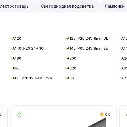
лектротовары
Светодиодная подсветка
Лампочки
A120
A120 IP20 24V 8mm UL
A1
A140 IP20 24V 10mm
A140 IP65 24V 8mm SE
A1
A180
A200
A2
A30
A320
A3
A60 IP20 12-24V 8mm
A66
A7
0
0.0