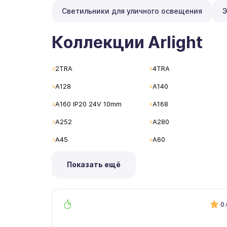
Светильники для уличного освещения
Э
Коллекции Arlight
2TRA
4TRA
A128
A140
A160 IP20 24V 10mm
A168
A252
A280
A45
A60
Показать ещё
0.