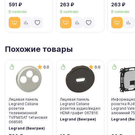
591 ₽
263 ₽
263 ₽
В наличии
В наличии
В наличии
Похожие товары
0.0
0.0
Лицевая панель
Лицевая панель
Информацио
Legrand Celiane
Legrand Celiane
розетка RJ4
розетки
розетки аудио/видео
Legrand Vale
телевизионной
HDMI графит 067816
алюминий 7
TV/FM/SAT титановая
Legrand (Венгрия)
Legrand (Ве
068585
Legrand (Венгрия)