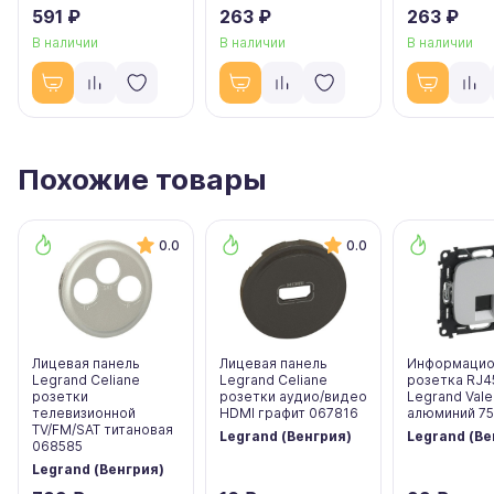
591 ₽
263 ₽
263 ₽
В наличии
В наличии
В наличии
Похожие товары
0.0
0.0
Лицевая панель
Лицевая панель
Информацио
Legrand Celiane
Legrand Celiane
розетка RJ4
розетки
розетки аудио/видео
Legrand Vale
телевизионной
HDMI графит 067816
алюминий 7
TV/FM/SAT титановая
Legrand (Венгрия)
Legrand (Ве
068585
Legrand (Венгрия)