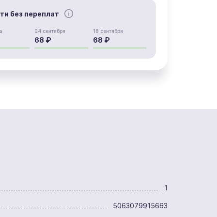
сти без переплат
а
04 сентября
18 сентября
68 ₽
68 ₽
1
5063079915663