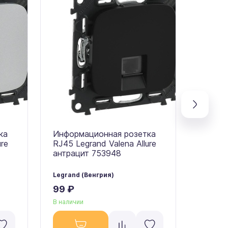
ка
Информационная розетка
Инфор
ure
RJ45 Legrand Valena Allure
RJ45 L
антрацит 753948
антра
Legrand (Венгрия)
Legrand
99 ₽
99 ₽
В наличии
В налич