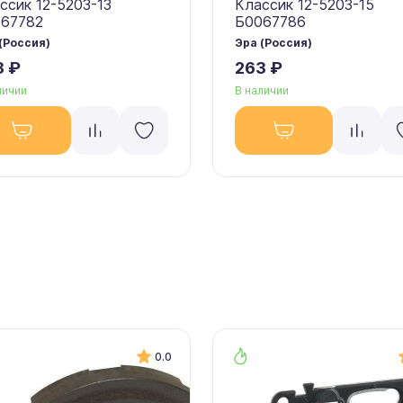
ссик 12-5203-13
Классик 12-5203-15
67782
Б0067786
(Россия)
Эра (Россия)
3 ₽
263 ₽
личии
В наличии
0.0