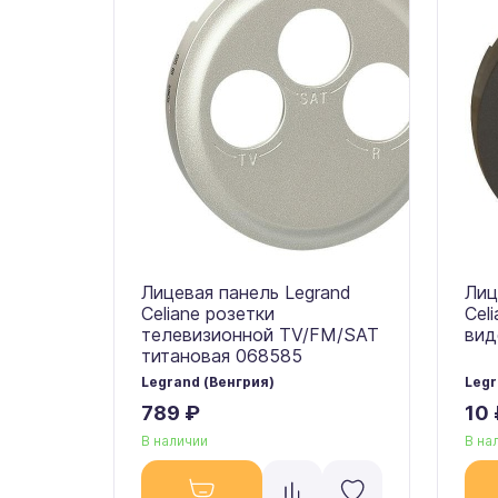
Лицевая панель Legrand
Лиц
Celiane розетки
Cel
телевизионной TV/FM/SAT
вид
титановая 068585
Legrand (Венгрия)
Legr
789 ₽
10 
В наличии
В на