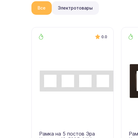
Все
Электротовары
0.0
Рамка на 5 постов Эра
Рам