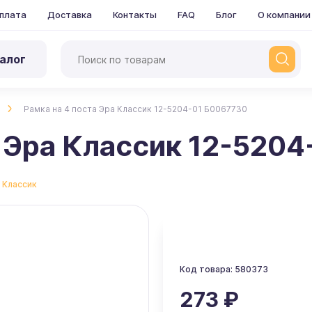
плата
Доставка
Контакты
FAQ
Блог
О компании
алог
Рамка на 4 поста Эра Классик 12-5204-01 Б0067730
а Эра Классик 12-520
:
Классик
Код товара: 580373
273 ₽