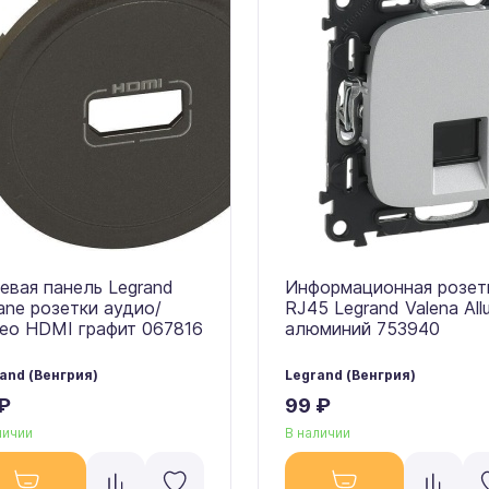
евая панель Legrand
Информационная розет
iane розетки аудио/
RJ45 Legrand Valena All
ео HDMI графит 067816
алюминий 753940
and (Венгрия)
Legrand (Венгрия)
₽
99 ₽
личии
В наличии