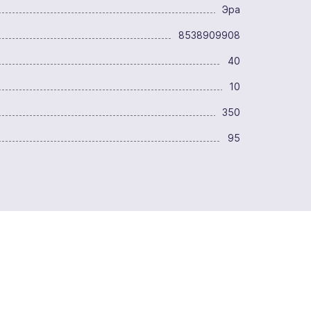
Эра
8538909908
40
10
350
95