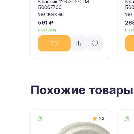
Классик 12-5205-01М
Кла
Б0067766
Б00
Эра (Россия)
Эра 
591 ₽
26
В наличии
В на
Похожие товары
0.0