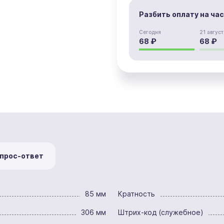
Разбить оплату на ча
Сегодня
21 август
68 ₽
68 ₽
прос-ответ
85 мм
Кратность
306 мм
Штрих-код (служебное)