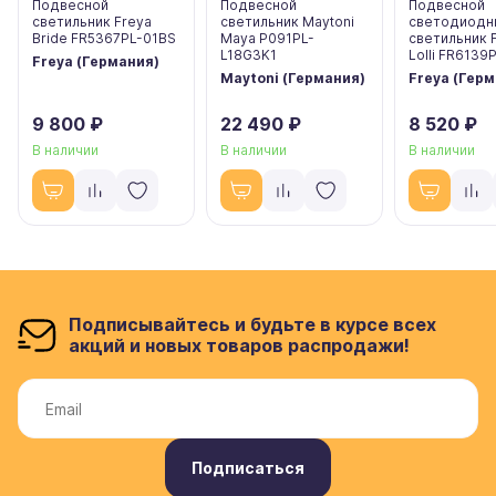
Подвесной
Подвесной
Подвесной
светильник Freya
светильник Maytoni
светодиодн
Bride FR5367PL-01BS
Maya P091PL-
светильник 
L18G3K1
Lolli FR6139
Freya (Германия)
Maytoni (Германия)
Freya (Гер
9 800 ₽
22 490 ₽
8 520 ₽
В наличии
В наличии
В наличии
Подписывайтесь и будьте в курсе всех
акций и новых товаров распродажи!
Подписаться