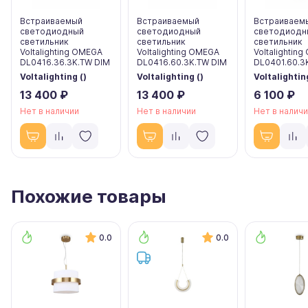
Встраиваемый
Встраиваемый
Встраиваем
светодиодный
светодиодный
светодиодн
светильник
светильник
светильник
Voltalighting OMEGA
Voltalighting OMEGA
Voltalightin
DL0416.36.3K.TW DIM
DL0416.60.3K.TW DIM
DL0401.60.3
Voltalighting ()
Voltalighting ()
Voltalighting
13 400 ₽
13 400 ₽
6 100 ₽
Нет в наличии
Нет в наличии
Нет в налич
Похожие товары
0.0
0.0