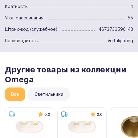
Кратность
1
Угол рассеивания
55
Штрих-код (служебное)
4673736590143
Производитель
Voltalighting
Другие товары из коллекции
Omega
Все
Светильники
0.0
0.0