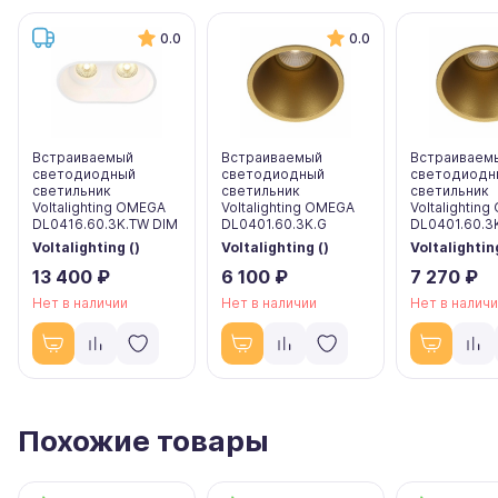
0.0
0.0
Встраиваемый
Встраиваемый
Встраиваем
светодиодный
светодиодный
светодиодн
светильник
светильник
светильник
Voltalighting OMEGA
Voltalighting OMEGA
Voltalightin
DL0416.60.3K.TW DIM
DL0401.60.3K.G
DL0401.60.3
Voltalighting ()
Voltalighting ()
Voltalighting
13 400 ₽
6 100 ₽
7 270 ₽
Нет в наличии
Нет в наличии
Нет в налич
Похожие товары