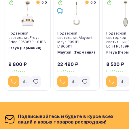
0.0
0.0
Подвесной
Подвесной
Подвесной
светильник Freya
светильник Maytoni
светодиодн
Bride FR5367PL-01BS
Maya P091PL-
светильник 
L18G3K1
Lolli FR6139
Freya (Германия)
Maytoni (Германия)
Freya (Гер
9 800 ₽
22 490 ₽
8 520 ₽
В наличии
В наличии
В наличии
Подписывайтесь и будьте в курсе всех
акций и новых товаров распродажи!