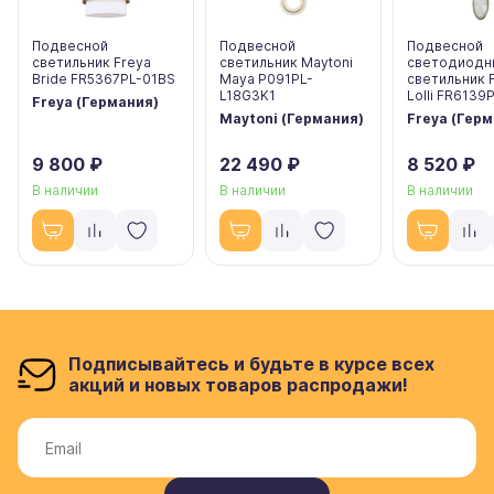
Подвесной
Подвесной
Подвесной
светильник Freya
светильник Maytoni
светодиодн
Bride FR5367PL-01BS
Maya P091PL-
светильник 
L18G3K1
Lolli FR6139
Freya (Германия)
Maytoni (Германия)
Freya (Гер
9 800 ₽
22 490 ₽
8 520 ₽
В наличии
В наличии
В наличии
Подписывайтесь и будьте в курсе всех
акций и новых товаров распродажи!