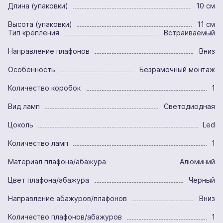
Длина (упаковки)
10 см
Высота (упаковки)
11 см
Тип крепления
Встраиваемый
Направление плафонов
Вниз
Особенность
Безрамочный монтаж
Количество коробок
1
Вид ламп
Светодиодная
Цоколь
Led
Количество ламп
1
Материал плафона/абажура
Алюминий
Цвет плафона/абажура
Черный
Направление абажуров/плафонов
Вниз
Количество плафонов/абажуров
1