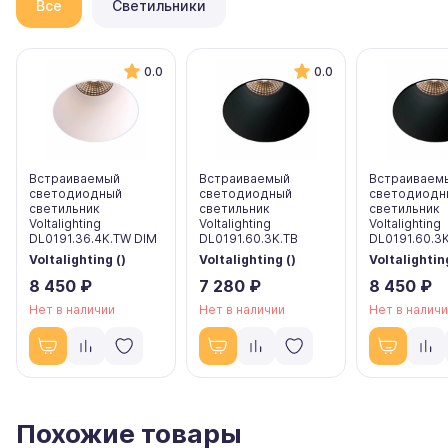
Все
Светильники
0.0
0.0
Встраиваемый
Встраиваемый
Встраиваем
светодиодный
светодиодный
светодиодн
светильник
светильник
светильник
Voltalighting
Voltalighting
Voltalighting
DL0191.36.4K.TW DIM
DL0191.60.3K.TB
DL0191.60.3K
Voltalighting ()
Voltalighting ()
Voltalighting
8 450 ₽
7 280 ₽
8 450 ₽
Нет в наличии
Нет в наличии
Нет в налич
Похожие товары