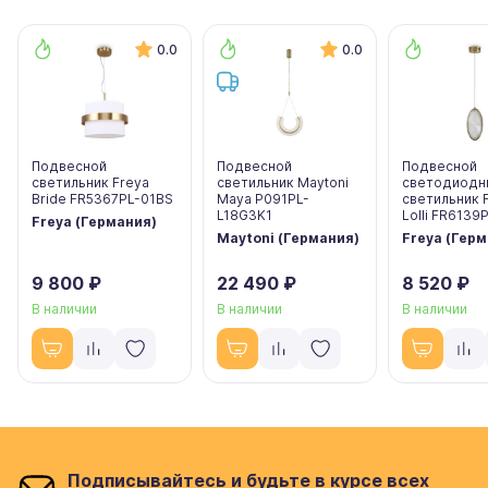
0.0
0.0
Подвесной
Подвесной
Подвесной
светильник Freya
светильник Maytoni
светодиодн
Bride FR5367PL-01BS
Maya P091PL-
светильник 
L18G3K1
Lolli FR6139
Freya (Германия)
Maytoni (Германия)
Freya (Гер
9 800 ₽
22 490 ₽
8 520 ₽
В наличии
В наличии
В наличии
Подписывайтесь и будьте в курсе всех