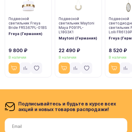
Подвесной
Подвесной
Подвесной
светильник Freya
светильник Maytoni
светодиодн
Bride FR5367PL-01BS
Maya P091PL-
светильник 
L18G3K1
Lolli FR6139
Freya (Германия)
Maytoni (Германия)
Freya (Гер
9 800 ₽
22 490 ₽
8 520 ₽
В наличии
В наличии
В наличии
Подписывайтесь и будьте в курсе всех
акций и новых товаров распродажи!