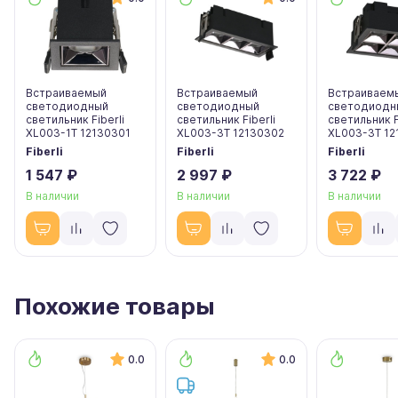
Встраиваемый
Встраиваемый
Встраиваем
светодиодный
светодиодный
светодиодн
светильник Fiberli
светильник Fiberli
светильник F
XL003-1T 12130301
XL003-3T 12130302
XL003-3T 12
Fiberli
Fiberli
Fiberli
1 547 ₽
2 997 ₽
3 722 ₽
В наличии
В наличии
В наличии
Похожие товары
0.0
0.0