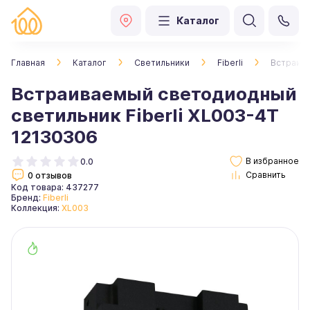
Каталог
Главная
Каталог
Светильники
Fiberli
Встраива
Встраиваемый светодиодный
светильник Fiberli XL003-4T
12130306
0.0
0 отзывов
Код товара: 437277
Бренд:
Fiberli
Коллекция:
XL003