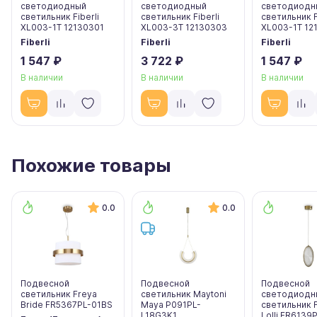
светодиодный
светодиодный
светодиодн
светильник Fiberli
светильник Fiberli
светильник F
XL003-1T 12130301
XL003-3T 12130303
XL003-1T 12
Fiberli
Fiberli
Fiberli
1 547 ₽
3 722 ₽
1 547 ₽
В наличии
В наличии
В наличии
Похожие товары
0.0
0.0
Подвесной
Подвесной
Подвесной
светильник Freya
светильник Maytoni
светодиодн
Bride FR5367PL-01BS
Maya P091PL-
светильник 
L18G3K1
Lolli FR6139