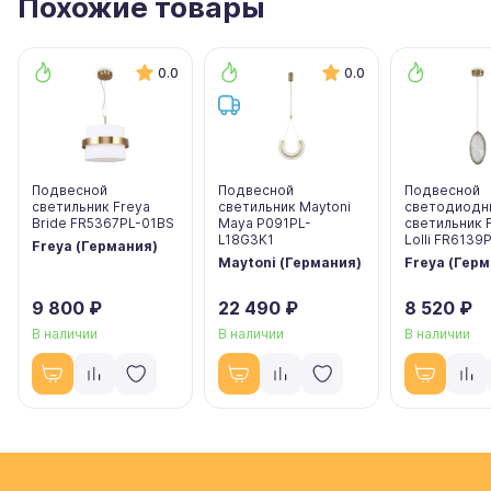
Похожие товары
0.0
0.0
Подвесной
Подвесной
Подвесной
светильник Freya
светильник Maytoni
светодиодн
Bride FR5367PL-01BS
Maya P091PL-
светильник 
L18G3K1
Lolli FR6139
Freya (Германия)
Maytoni (Германия)
Freya (Гер
9 800 ₽
22 490 ₽
8 520 ₽
В наличии
В наличии
В наличии