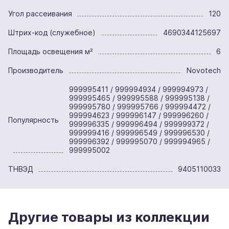
Угол рассеивания
120
Штрих-код (служебное)
4690344125697
Площадь освещения м²
6
Производитель
Novotech
999995411 / 999994934 / 999994973 /
999995465 / 999995588 / 999995138 /
999995780 / 999995766 / 999994472 /
999994623 / 999996147 / 999996260 /
Популярность
999996335 / 999996494 / 999999372 /
999999416 / 999996549 / 999996530 /
999996392 / 999995070 / 999994965 /
999995002
ТНВЭД
9405110033
Другие товары из коллекции