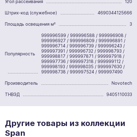
Угол рассеивания
120
Штрих-код (служебное)
4690344125666
Площадь освещения м²
3
999996599 / 999996588 / 999996908 /
999996927 / 999996809 / 999996891 /
999996714 / 999996739 / 999996243 /
999997391 / 999996732 / 999998793 /
Популярность
999998817 / 999997871 / 999997918 /
999997736 / 999997318 / 999999112 /
999998193 / 999998035 / 999997630 /
999998738 / 999997524 / 999997490
Производитель
Novotech
ТНВЭД
9405110033
Другие товары из коллекции
Span