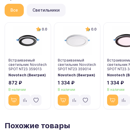
Все
Светильники
0.0
0.0
Встраиваемый
Встраиваемый
Встраиваем
светильник Novotech
светильник Novotech
светильник 
SPOT NT23 359013
SPOT NT23 359014
SPOT NT23 3
Novotech (Венгрия)
Novotech (Венгрия)
Novotech (В
872 ₽
1 334 ₽
1 334 ₽
В наличии
В наличии
В наличии
Похожие товары