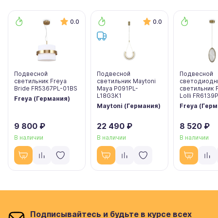
0.0
0.0
Подвесной
Подвесной
Подвесной
светильник Freya
светильник Maytoni
светодиодн
Bride FR5367PL-01BS
Maya P091PL-
светильник 
L18G3K1
Lolli FR6139
Freya (Германия)
Maytoni (Германия)
Freya (Гер
9 800 ₽
22 490 ₽
8 520 ₽
В наличии
В наличии
В наличии
Подписывайтесь и будьте в курсе всех