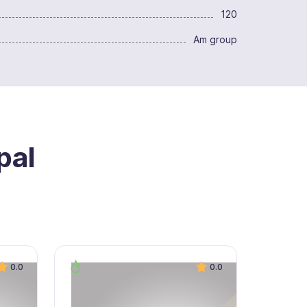
120
Am group
pal
0.0
0.0