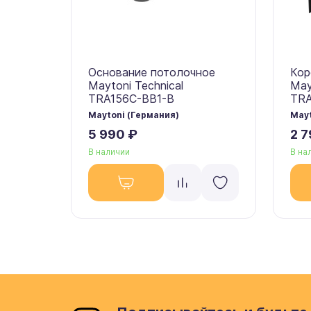
Основание потолочное
Кор
Maytoni Technical
May
TRA156C-BB1-B
TR
Maytoni (Германия)
Mayt
5 990 ₽
2 7
В наличии
В на