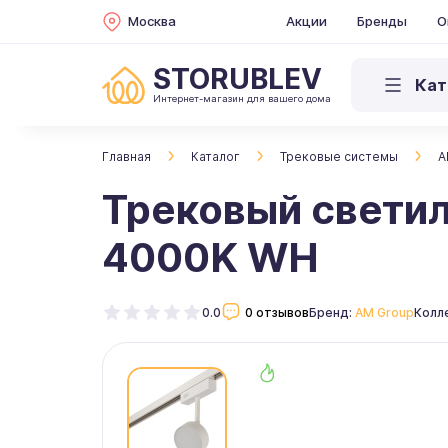
Москва
Акции
Бренды
О
STORUBLEV
Кат
Интернет-магазин для вашего дома
Главная
Каталог
Трековые системы
A
Трековый свети
4000K WH
0.0
0 отзывов
Бренд:
AM Group
Колл