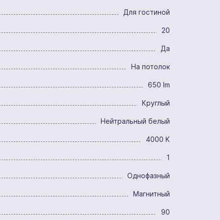
Для гостиной
20
Да
На потолок
650 lm
Круглый
Нейтральный белый
4000 K
1
Однофазный
Магнитный
90