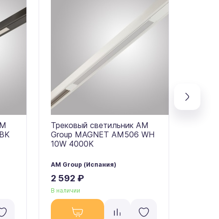
AM
Трековый светильник AM
Треко
 BK
Group MAGNET AM506 WH
Group
10W 4000K
10W 3
AM Group (Испания)
AM Grou
2 592 ₽
2 592
В наличии
В налич