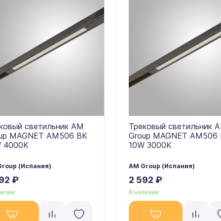
ковый светильник AM
Трековый светильник 
up MAGNET AM506 BK
Group MAGNET AM506
 4000K
10W 3000K
roup (Испания)
AM Group (Испания)
92 ₽
2 592 ₽
личии
В наличии