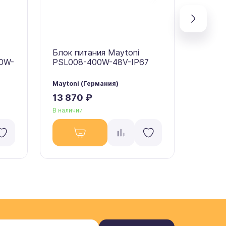
Блок питания Maytoni
Блок п
00W-
PSL008-400W-48V-IP67
PSL00
Maytoni (Германия)
Maytoni
13 870 ₽
7 960
В наличии
В налич