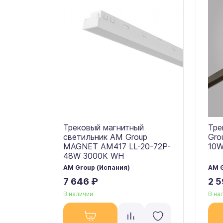
Трековый магнитный
Тре
светильник AM Group
Gro
MAGNET AM417 LL-20-72P-
10W
48W 3000K WH
AM Group (Испания)
AM G
7 646 ₽
2 5
В наличии
В на