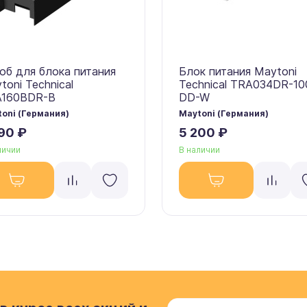
об для блока питания
Блок питания Maytoni
toni Technical
Technical TRA034DR-1
A160BDR-B
DD-W
oni (Германия)
Maytoni (Германия)
90 ₽
5 200 ₽
личии
В наличии