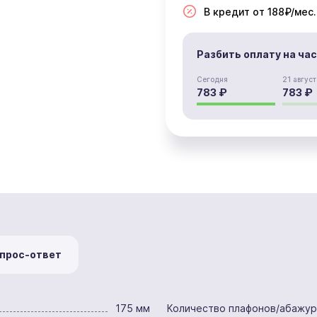
В кредит от 188₽/мес.
Разбить оплату на ча
Сегодня
21 август
783 ₽
783 ₽
прос-ответ
175 мм
Количество плафонов/абажу