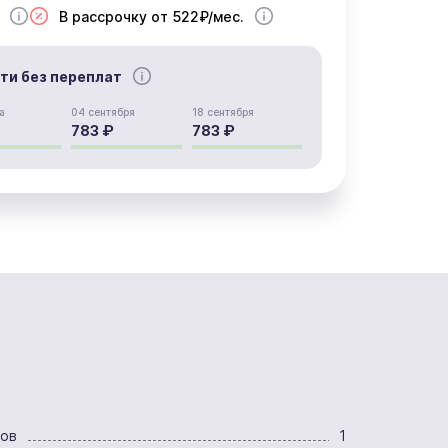
В рассрочку от 522₽/мес.
сти без переплат
а
04 сентября
18 сентября
783 ₽
783 ₽
ров
1