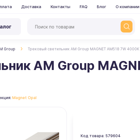
плата
Доставка
Контакты
FAQ
Блог
О компании
алог
M Group
Трековый светильник AM Group MAGNET AM518 7W 4000K
льник AM Group MAGN
екция:
Magnet Opal
Код товара: 579604