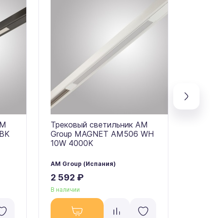
AM
Трековый светильник AM
Треко
 BK
Group MAGNET AM506 WH
Group
10W 4000K
10W 3
AM Group (Испания)
AM Grou
2 592 ₽
2 592
В наличии
В налич