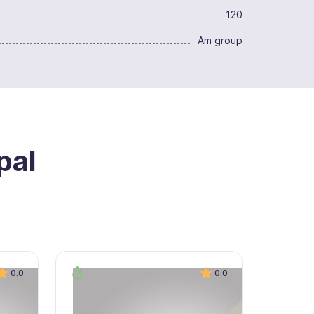
120
Am group
pal
0.0
0.0