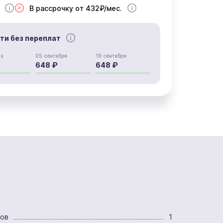
В рассрочку от 432₽/мес.
сти без переплат
та
05 сентября
19 сентября
648 ₽
648 ₽
ров
1