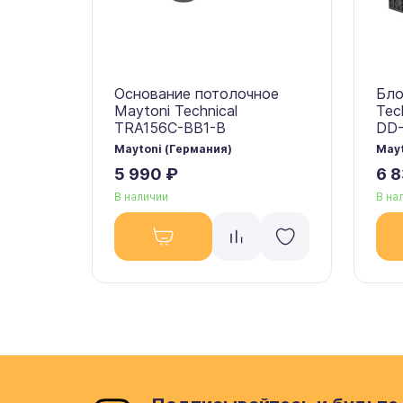
Основание потолочное
Бло
Maytoni Technical
Tec
TRA156C-BB1-B
DD
Maytoni (Германия)
Mayt
5 990 ₽
6 
В наличии
В на