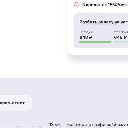
В кредит от 156₽/мес.
Разбить оплату на ча
Сегодня
22 авгус
648 ₽
648 ₽
прос-ответ
18 мм
Количество плафонов/абажу