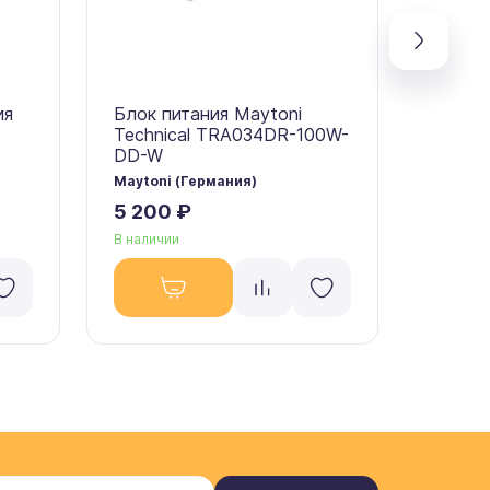
ия
Блок питания Maytoni
Блок п
Technical TRA034DR-100W-
PSL00
DD-W
Maytoni (Германия)
Maytoni
5 200 ₽
13 87
В наличии
В налич