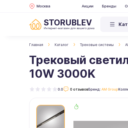
Москва
Акции
Бренды
О
STORUBLEV
Кат
Интернет-магазин для вашего дома
Главная
Каталог
Трековые системы
A
Трековый свети
10W 3000K
0.0
0 отзывов
Бренд:
AM Group
Колл