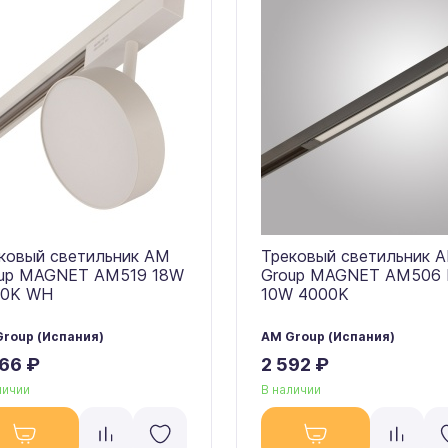
ковый светильник AM
Трековый светильник 
up MAGNET AM519 18W
Group MAGNET AM506
00K WH
10W 4000K
roup (Испания)
AM Group (Испания)
66 ₽
2 592 ₽
личии
В наличии