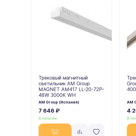
Трековый магнитный
Тре
светильник AM Group
Gro
MAGNET AM417 LL-20-72P-
40
48W 3000K WH
AM Group (Испания)
AM G
7 646 ₽
4 2
В наличии
В на