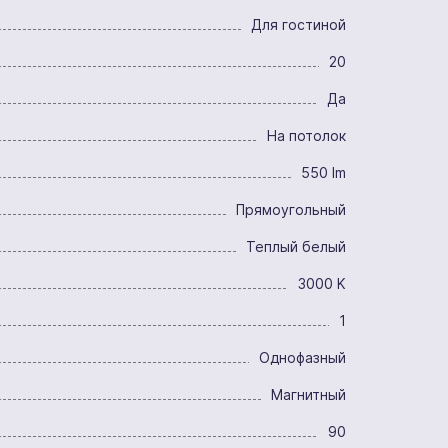
Для гостиной
20
Да
На потолок
550 lm
Прямоугольный
Теплый белый
3000 K
1
Однофазный
Магнитный
90