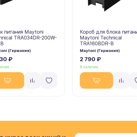
к питания Maytoni
Короб для блока питан
hnical TRA034DR-200W-
Maytoni Technical
-B
TRA160BDR-B
oni (Германия)
Maytoni (Германия)
830 ₽
2 790 ₽
личии
В наличии