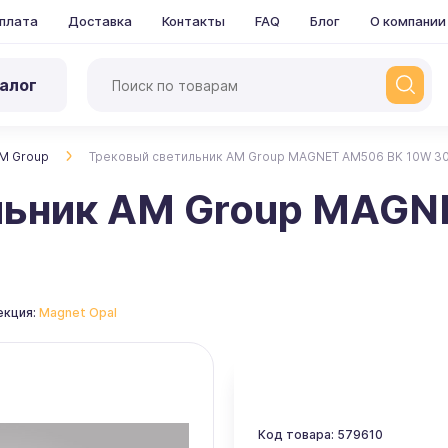
плата
Доставка
Контакты
FAQ
Блог
О компании
алог
M Group
Трековый светильник AM Group MAGNET AM506 BK 10W 3
льник AM Group MAGN
екция:
Magnet Opal
Код товара: 579610