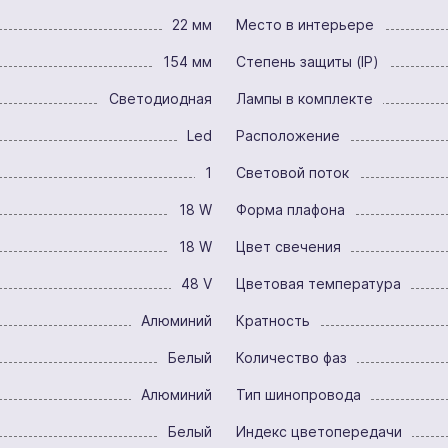
22 мм
Место в интерьере
154 мм
Степень защиты (IP)
Светодиодная
Лампы в комплекте
Led
Расположение
1
Световой поток
18 W
Форма плафона
18 W
Цвет свечения
48 V
Цветовая температура
Алюминий
Кратность
Белый
Количество фаз
Алюминий
Тип шинопровода
Белый
Индекс цветопередачи