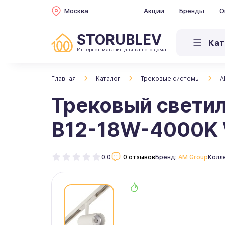
Москва
Акции
Бренды
О
STORUBLEV
Кат
Интернет-магазин для вашего дома
Главная
Каталог
Трековые системы
A
Трековый свети
B12-18W-4000K
0.0
0 отзывов
Бренд:
AM Group
Колл