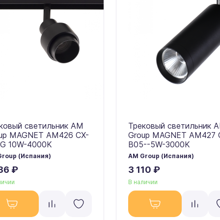
ковый светильник AM
Трековый светильник 
up MAGNET AM426 CX-
Group MAGNET AM427 
G 10W-4000K
B05--5W-3000K
roup (Испания)
AM Group (Испания)
36 ₽
3 110 ₽
личии
В наличии