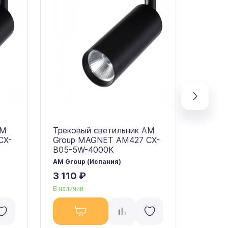
AM
Трековый светильник AM
Треко
CX-
Group MAGNET AM427 CX-
Group
B05-5W-4000K
B07-7
AM Group (Испания)
AM Grou
3 110 ₽
3 256
В наличии
В налич