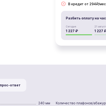
В кредит от 294₽/мес
Разбить оплату на ча
Сегодня
21 август
1 227 ₽
1 227 
прос-ответ
240 мм
Количество плафонов/абажу