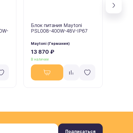
Блок питания Maytoni
Блок п
00W-
PSL008-400W-48V-IP67
PSL00
Maytoni (Германия)
Maytoni
13 870 ₽
7 960
В наличии
В налич
Подписаться