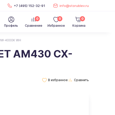
+7 (495) 152-32-91
info@storublev.ru
0
0
0
Профиль
Сравнение
Избранное
Корзина
18W-4000K WH
ET AM430 CX-