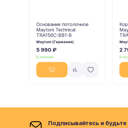
Основание потолочное
Кор
Maytoni Technical
May
TRA156C-BB1-B
TR
Maytoni (Германия)
Mayt
5 990 ₽
2 7
В наличии
В на
Подписывайтесь и будьте 