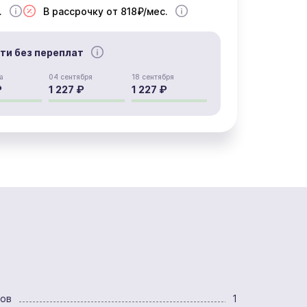
.
В рассрочку от 818₽/мес.
сти без переплат
а
04 сентября
18 сентября
₽
1 227 ₽
1 227 ₽
ров
1