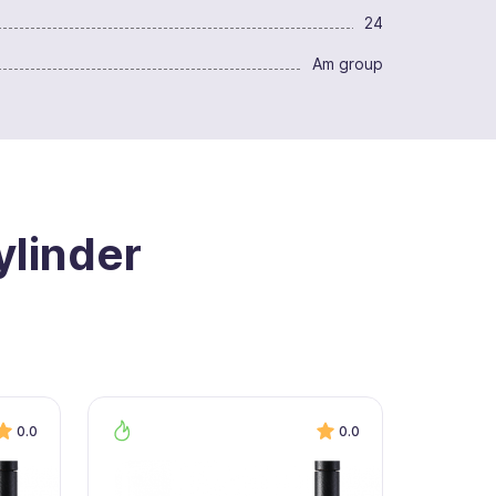
24
Am group
linder
0.0
0.0