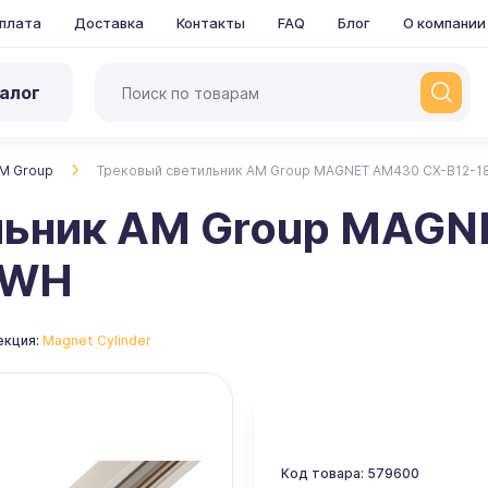
плата
Доставка
Контакты
FAQ
Блог
О компании
алог
M Group
Трековый светильник AM Group MAGNET AM430 CX-B12-
льник AM Group MAGN
 WH
екция:
Magnet Cylinder
Код товара: 579600