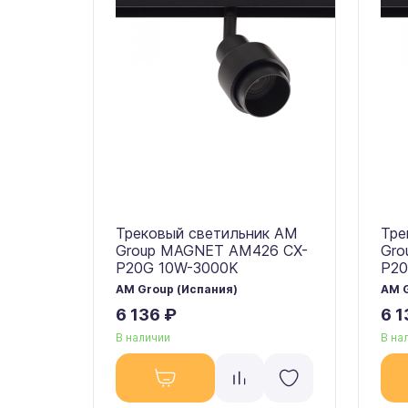
Трековый светильник AM
Тре
Group MAGNET AM426 CX-
Gro
P20G 10W-3000K
P20
AM Group (Испания)
AM G
6 136 ₽
6 1
В наличии
В на