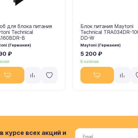
об для блока питания
Блок питания Maytoni
toni Technical
Technical TRA034DR-1
A160BDR-B
DD-W
oni (Германия)
Maytoni (Германия)
90 ₽
5 200 ₽
личии
В наличии
в курсе всех акций и