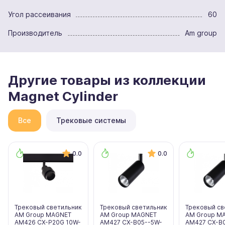
Угол рассеивания
60
Производитель
Am group
Другие товары из коллекции
Magnet Cylinder
Все
Трековые системы
0.0
0.0
Трековый светильник
Трековый светильник
Трековый св
AM Group MAGNET
AM Group MAGNET
AM Group M
AM426 CX-P20G 10W-
AM427 CX-B05--5W-
AM427 CX-B