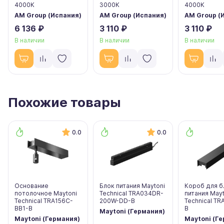
4000K
3000K
4000K
AM Group (Испания)
AM Group (Испания)
AM Group (
6 136 ₽
3 110 ₽
3 110 ₽
В наличии
В наличии
В наличии
Похожие товары
0.0
0.0
Основание
Блок питания Maytoni
Короб для б
потолочное Maytoni
Technical TRA034DR-
питания Mayt
Technical TRA156C-
200W-DD-B
Technical T
BB1-B
B
Maytoni (Германия)
Maytoni (Германия)
Maytoni (Г