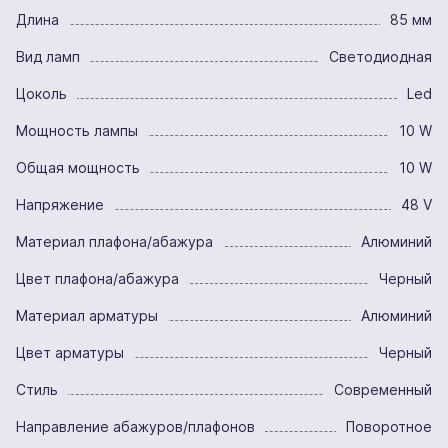
Длина
85 мм
Вид ламп
Светодиодная
Цоколь
Led
Мощность лампы
10 W
Общая мощность
10 W
Напряжение
48 V
Материал плафона/абажура
Алюминий
Цвет плафона/абажура
Черный
Материал арматуры
Алюминий
Цвет арматуры
Черный
Стиль
Современный
Направление абажуров/плафонов
Поворотное