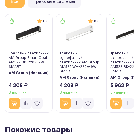
Все
Трековые системы
0.0
0.0
Трековый светильник
Трековый
Трековый
AM Group Smart Opal
однофазный
однофазный
AM522 BK-220V-9W
светильник AM Group
светильник 
SMART
AM522 WH-220V-9W
AM523 BK-2
SMART
SMART
AM Group (Испания)
AM Group (Испания)
AM Group (
4 208 ₽
4 208 ₽
5 962 ₽
В наличии
В наличии
В наличии
Похожие товары