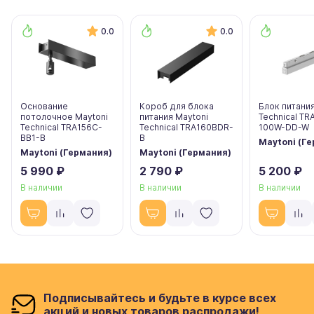
0.0
0.0
Основание
Короб для блока
Блок питания
потолочное Maytoni
питания Maytoni
Technical T
Technical TRA156C-
Technical TRA160BDR-
100W-DD-W
BB1-B
B
Maytoni (Г
Maytoni (Германия)
Maytoni (Германия)
5 990 ₽
2 790 ₽
5 200 ₽
В наличии
В наличии
В наличии
Подписывайтесь и будьте в курсе всех
акций и новых товаров распродажи!