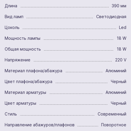
Длина
390 мм
Вид ламп
Светодиодная
Цоколь
Led
Мощность лампы
18 W
Общая мощность
18 W
Напряжение
220 V
Материал плафона/абажура
Алюминий
Цвет плафона/абажура
Черный
Материал арматуры
Алюминий
Цвет арматуры
Черный
Стиль
Современный
Направление абажуров/плафонов
Поворотное