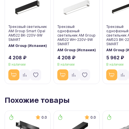
Трековый светильник
Трековый
Трековый
AM Group Smart Opal
однофазный
однофазный
AM522 BK-220V-9W
светильник AM Group
светильник 
SMART
AM522 WH-220V-9W
AM523 BK-2
SMART
SMART
AM Group (Испания)
AM Group (Испания)
AM Group (
4 208 ₽
4 208 ₽
5 962 ₽
В наличии
В наличии
В наличии
Похожие товары
0.0
0.0