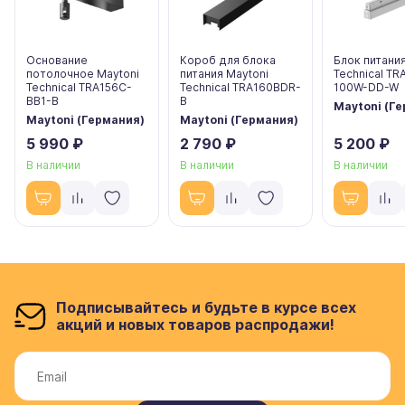
Основание
Короб для блока
Блок питания
потолочное Maytoni
питания Maytoni
Technical T
Technical TRA156C-
Technical TRA160BDR-
100W-DD-W
BB1-B
B
Maytoni (Г
Maytoni (Германия)
Maytoni (Германия)
5 990 ₽
2 790 ₽
5 200 ₽
В наличии
В наличии
В наличии
Подписывайтесь и будьте в курсе всех
акций и новых товаров распродажи!