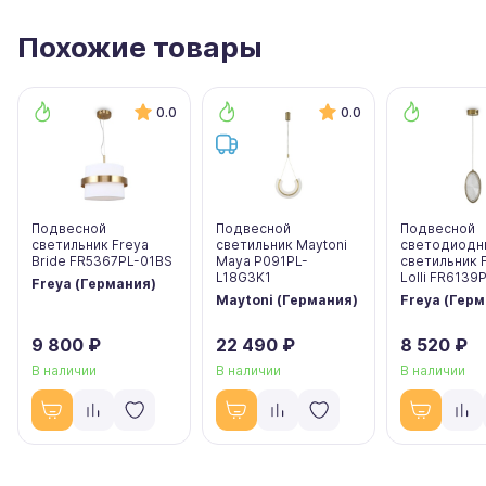
Похожие товары
0.0
0.0
Подвесной
Подвесной
Подвесной
светильник Freya
светильник Maytoni
светодиодн
Bride FR5367PL-01BS
Maya P091PL-
светильник 
L18G3K1
Lolli FR6139
Freya (Германия)
Maytoni (Германия)
Freya (Гер
9 800 ₽
22 490 ₽
8 520 ₽
В наличии
В наличии
В наличии