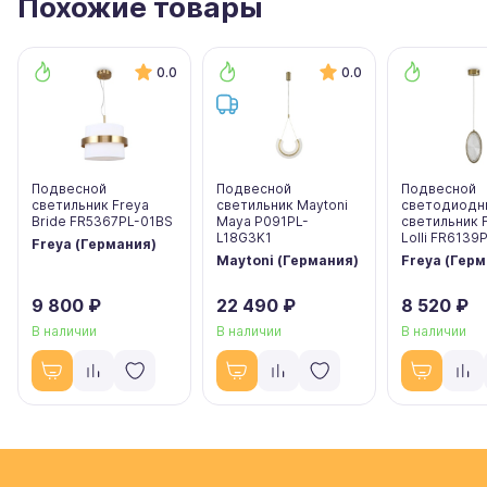
Похожие товары
0.0
0.0
Подвесной
Подвесной
Подвесной
светильник Freya
светильник Maytoni
светодиодн
Bride FR5367PL-01BS
Maya P091PL-
светильник 
L18G3K1
Lolli FR6139
Freya (Германия)
Maytoni (Германия)
Freya (Гер
9 800 ₽
22 490 ₽
8 520 ₽
В наличии
В наличии
В наличии