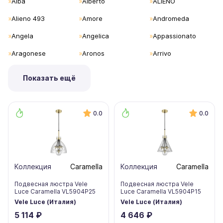
Alba
Alberto
ALIENO
создания своих изделий высококачественное сырье,
что придаем их хорошую устойчивость к внешним
Alieno 493
Amore
Andromeda
воздействиям, долговечность и прочность.
Angela
Angelica
Appassionato
Aragonese
Aronos
Arrivo
Показать ещё
0.0
0.0
Коллекция
Caramella
Коллекция
Caramella
Подвесная люстра Vele
Подвесная люстра Vele
Luce Caramella VL5904P25
Luce Caramella VL5904P15
Vele Luce (Италия)
Vele Luce (Италия)
5 114 ₽
4 646 ₽