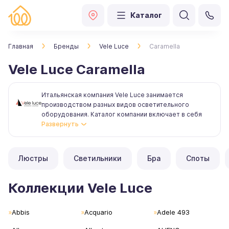
Каталог
Главная
Бренды
Vele Luce
Caramella
Vele Luce Caramella
Итальянская компания Vele Luce занимается
производством разных видов осветительного
оборудования. Каталог компании включает в себя
более ста моделей торшеров, люстр, бра и другой
светотехники. Фирма выпускает коллекции
осветительных приборов, выполненные в разных
стилях: в частности, классика, лофт, модерн и другие.
Люстры
Светильники
Бра
Споты
Осветительные приборы фирмы обладают всей
необходимой функциональностью, и в то же время
Коллекции Vele Luce
изящностью форм. Компания внедряет новые
технологические решения, которые дают
Abbis
возможность воплощать в жизнь разнообразные
Acquario
Adele 493
дизайнерские задумки. Vele Luce использует для