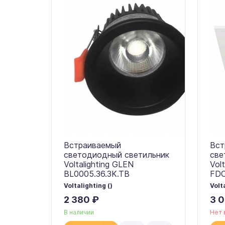
Встраиваемый
Вст
светодиодный светильник
све
Voltalighting GLEN
Vol
BL0005.36.3K.TB
FDC
Voltalighting ()
Volt
2 380 ₽
3 
В наличии
Нет 