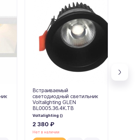
Встраиваемый
Встра
ник
светодиодный светильник
свето
Voltalighting GLEN
Voltal
BL0005.36.4K.TB
BL000
Voltalighting ()
Voltalig
2 380 ₽
2 380
Нет в наличии
Нет в на