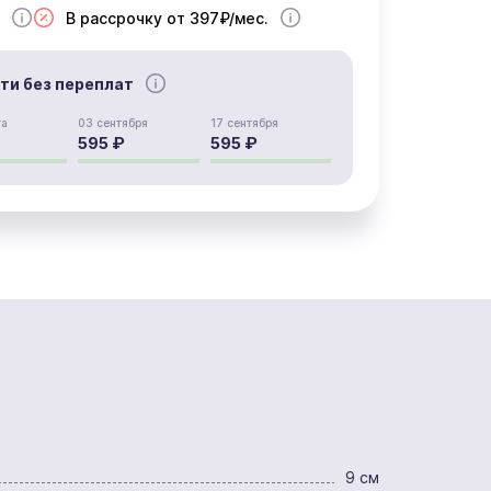
В рассрочку от 397₽/мес.
сти без переплат
та
03 сентября
17 сентября
595 ₽
595 ₽
9 см