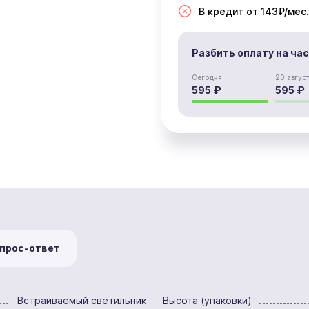
В кредит от 143₽/мес.
Разбить оплату на ча
Сегодня
20 авгус
595 ₽
595 ₽
прос-ответ
Встраиваемый светильник
Высота (упаковки)