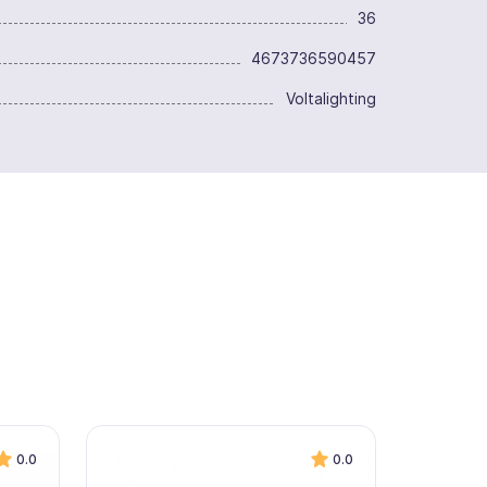
36
4673736590457
Voltalighting
0.0
0.0