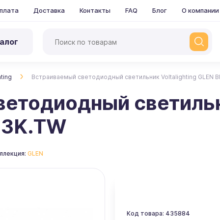
плата
Доставка
Контакты
FAQ
Блог
О компании
алог
hting
Встраиваемый светодиодный светильник Voltalighting GLEN 
етодиодный светильни
.3K.TW
ллекция:
GLEN
Код товара: 435884