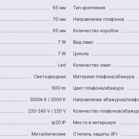
65 мм
Тип крепления
70 мм
Направление плафонов
65 мм
Количество коробок
7 W
Вид ламп
7 W
Цоколь
Led
Количество ламп
Светодиодная
Материал плафона/абажура
600 lm
Цвет плафона/абажура
3000k K / 3000 K
Направление абажуров/плаф
220-240 V / 220 V
Количество плафонов/абажу
Ip20 IP
Место в интерьере
Металлические
Степень защиты (IP)