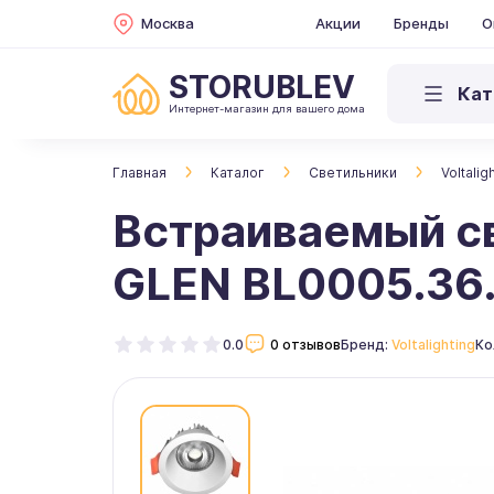
Москва
Акции
Бренды
О
STORUBLEV
Кат
Интернет-магазин для вашего дома
Главная
Каталог
Светильники
Voltalig
Встраиваемый св
GLEN BL0005.36
0.0
0 отзывов
Бренд:
Voltalighting
Ко