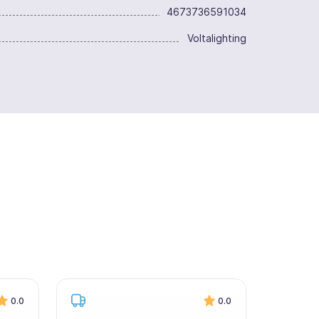
4673736591034
Voltalighting
0.0
0.0