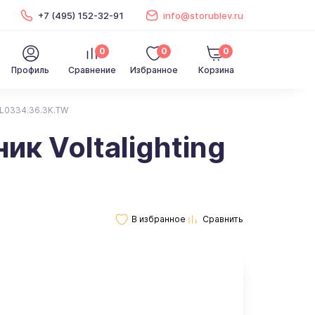
+7 (495) 152-32-91
info@storublev.ru
0
0
0
Профиль
Сравнение
Избранное
Корзина
DL0334.36.3K.TW
к Voltalighting