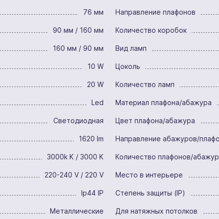
76 мм
Направление плафонов
90 мм / 160 мм
Количество коробок
160 мм / 90 мм
Вид ламп
10 W
Цоколь
20 W
Количество ламп
Led
Материал плафона/абажура
Светодиодная
Цвет плафона/абажура
1620 lm
Направление абажуров/плаф
3000k K / 3000 K
Количество плафонов/абажу
220-240 V / 220 V
Место в интерьере
Ip44 IP
Степень защиты (IP)
Металлические
Для натяжных потолков