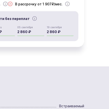
.
В рассрочку от 1 907₽/мес.
сти без переплат
та
05 сентября
19 сентября
₽
2 860 ₽
2 860 ₽
Встраиваемый