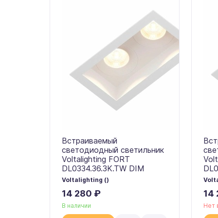
Встраиваемый
Вст
светодиодный светильник
све
Voltalighting FORT
Vol
DL0334.36.3K.TW DIM
DL0
Voltalighting ()
Volt
14 280 ₽
14 
В наличии
Нет 