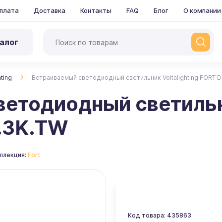
плата
Доставка
Контакты
FAQ
Блог
О компании
алог
hting
Встраиваемый светодиодный светильник Voltalighting FORT 
етодиодный светильни
.3K.TW
ллекция:
Fort
Код товара: 435863