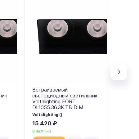
Встраиваемый
Встра
ник
светодиодный светильник
свето
Voltalighting FORT
Voltal
DL1055.36.3K.TB DIM
DL1055
Voltalighting ()
Voltalig
15 420 ₽
12 58
В наличии
В налич