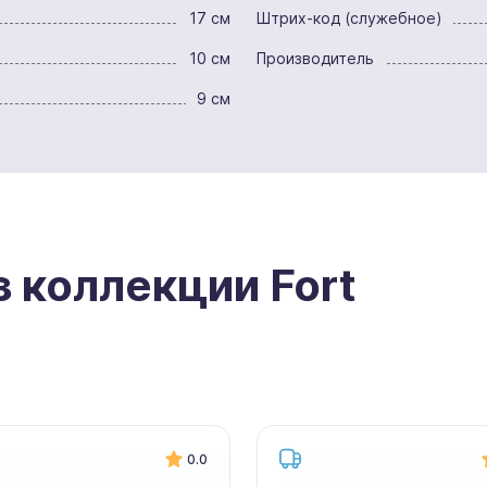
17 см
Штрих-код (служебное)
10 см
Производитель
9 см
з коллекции Fort
0.0