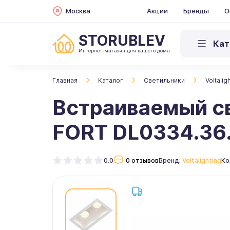
Москва
Акции
Бренды
О
STORUBLEV
Кат
Интернет-магазин для вашего дома
Главная
Каталог
Светильники
Voltalig
Встраиваемый св
FORT DL0334.36
0.0
0 отзывов
Бренд:
Voltalighting
Ко