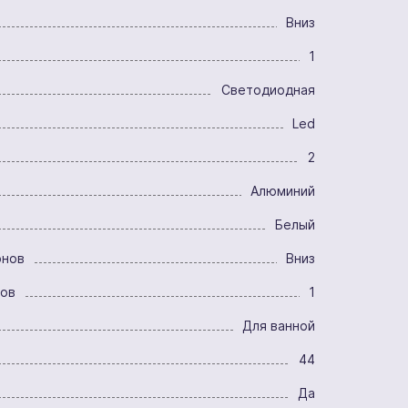
Вниз
1
Светодиодная
Led
2
Алюминий
Белый
онов
Вниз
ров
1
Для ванной
44
Да