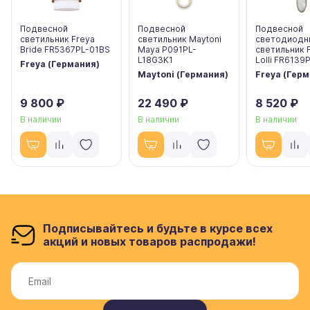
Подвесной
Подвесной
Подвесной
светильник Freya
светильник Maytoni
светодиодн
Bride FR5367PL-01BS
Maya P091PL-
светильник 
L18G3K1
Lolli FR6139
Freya (Германия)
Maytoni (Германия)
Freya (Гер
9 800 ₽
22 490 ₽
8 520 ₽
В наличии
В наличии
В наличии
Подписывайтесь и будьте в курсе всех
акций и новых товаров распродажи!