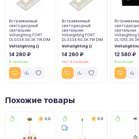
Встраиваемый
Встраиваемый
Встраиваем
светодиодный
светодиодный
светодиодн
светильник
светильник
светильник
Voltalighting FORT
Voltalighting FORT
Voltalighting
DL0334.36.3K.TW DIM
DL0334.60.3K.TW DIM
DL1055.36.3
Voltalighting ()
Voltalighting ()
Voltalighting
14 280 ₽
14 280 ₽
12 580 ₽
В наличии
Нет в наличии
В наличии
Похожие товары
0.0
0.0