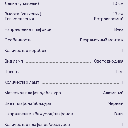
Длина (упаковки)
10 см
Высота (упаковки)
13 см
Тип крепления
Встраиваемый
Направление плафонов
Вниз
Особенность
Безрамочный монтаж
Количество коробок
1
Вид ламп
Светодиодная
Цоколь
Led
Количество ламп
1
Материал плафона/абажура
Алюминий
Цвет плафона/абажура
Черный
Направление абажуров/плафонов
Вниз
Количество плафонов/абажуров
1