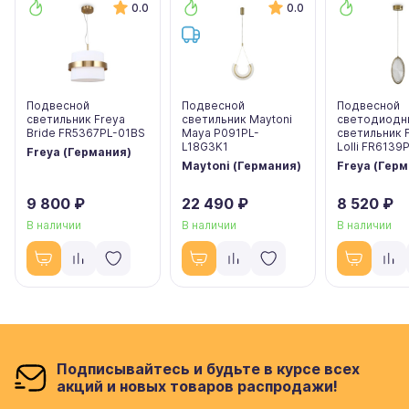
0.0
0.0
Подвесной
Подвесной
Подвесной
светильник Freya
светильник Maytoni
светодиодн
Bride FR5367PL-01BS
Maya P091PL-
светильник 
L18G3K1
Lolli FR6139
Freya (Германия)
Maytoni (Германия)
Freya (Гер
9 800 ₽
22 490 ₽
8 520 ₽
В наличии
В наличии
В наличии
Подписывайтесь и будьте в курсе всех
акций и новых товаров распродажи!