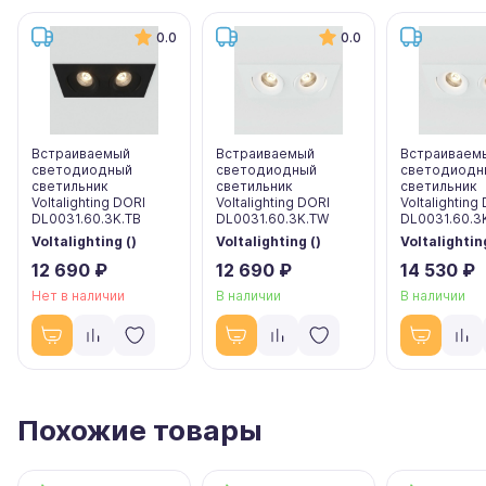
0.0
0.0
Встраиваемый
Встраиваемый
Встраиваем
светодиодный
светодиодный
светодиодн
светильник
светильник
светильник
Voltalighting DORI
Voltalighting DORI
Voltalighting
DL0031.60.3K.TB
DL0031.60.3K.TW
DL0031.60.3
Voltalighting ()
Voltalighting ()
Voltalighting
12 690 ₽
12 690 ₽
14 530 ₽
Нет в наличии
В наличии
В наличии
Похожие товары