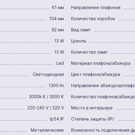
61 мм
Направление плафонов
104 мм
Количество коробок
92 мм
Вид ламп
13 W
Цоколь
13 W
Количество ламп
Led
Материал плафона/абажура
Светодиодная
Цвет плафона/абажура
1300 lm
Направление абажуров/плаф
3000k K / 3000 K
Количество плафонов/абажу
220-240 V / 220 V
Место в интерьере
Ip54 IP
Степень защиты (IP)
Металлические
Возможность подключения д