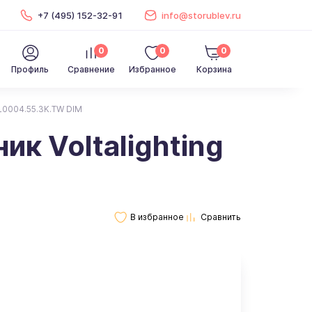
+7 (495) 152-32-91
info@storublev.ru
0
0
0
Профиль
Сравнение
Избранное
Корзина
L0004.55.3K.TW DIM
к Voltalighting