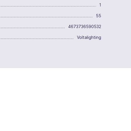
1
55
4673736590532
Voltalighting