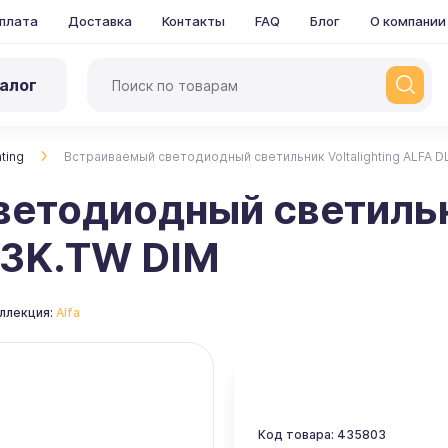
плата
Доставка
Контакты
FAQ
Блог
О компании
алог
hting
Встраиваемый светодиодный светильник Voltalighting ALFA D
етодиодный светильни
.3K.TW DIM
ллекция:
Alfa
Код товара: 435803