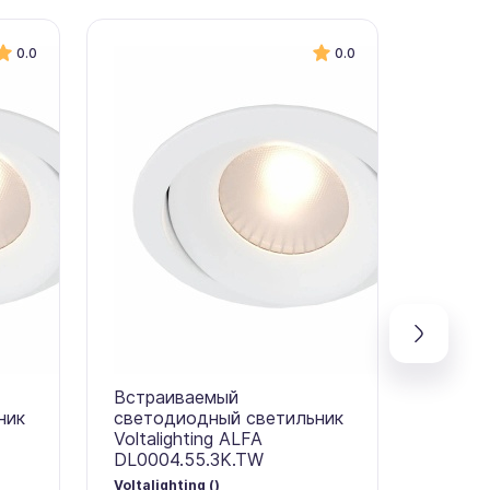
0.0
0.0
Встраиваемый
Встра
ник
светодиодный светильник
свето
Voltalighting ALFA
Voltali
DL0004.55.3K.TW
DL000
Voltalighting ()
Voltalig