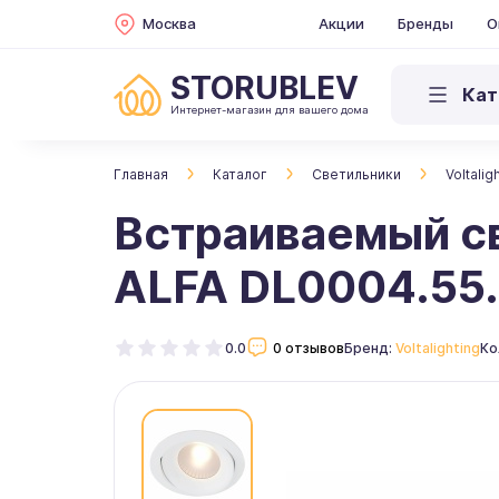
Москва
Акции
Бренды
О
STORUBLEV
Кат
Интернет-магазин для вашего дома
Главная
Каталог
Светильники
Voltalig
Встраиваемый св
ALFA DL0004.55
0.0
0 отзывов
Бренд:
Voltalighting
Ко