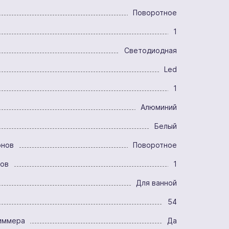
Поворотное
1
Светодиодная
Led
1
Алюминий
Белый
онов
Поворотное
ров
1
Для ванной
54
иммера
Да