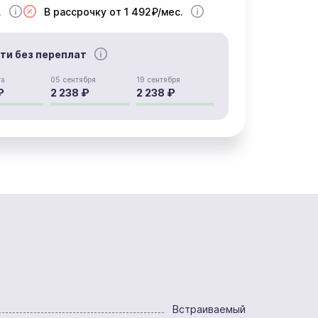
.
В рассрочку от 1 492₽/мес.
сти без переплат
та
05 сентября
19 сентября
₽
2 238 ₽
2 238 ₽
Встраиваемый