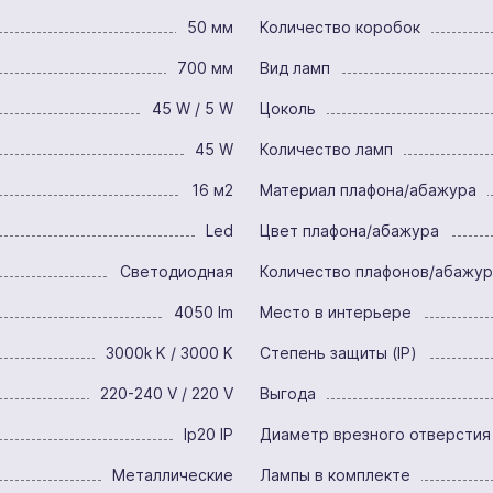
50 мм
Количество коробок
700 мм
Вид ламп
45 W / 5 W
Цоколь
45 W
Количество ламп
16 м2
Материал плафона/абажура
Led
Цвет плафона/абажура
Светодиодная
Количество плафонов/абажу
4050 lm
Место в интерьере
3000k K / 3000 K
Степень защиты (IP)
220-240 V / 220 V
Выгода
Ip20 IP
Диаметр врезного отверстия
Металлические
Лампы в комплекте