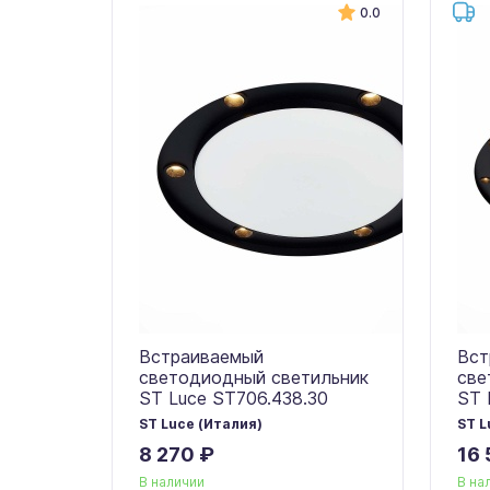
0.0
Встраиваемый
Вст
светодиодный светильник
све
ST Luce ST706.438.30
ST 
ST Luce (Италия)
ST L
8 270 ₽
16 
В наличии
В на