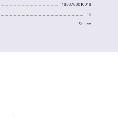
4656760010016
16
St luce