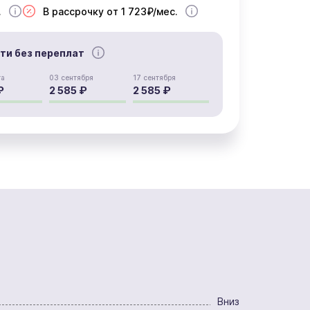
.
В рассрочку от 1 723₽/мес.
сти без переплат
та
03 сентября
17 сентября
₽
2 585 ₽
2 585 ₽
Вниз