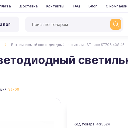
плата
Доставка
Контакты
FAQ
Блог
О компании
алог
Встраиваемый светодиодный светильник ST Luce ST706.438.45
ветодиодный светильн
ция:
St706
Код товара: 435524