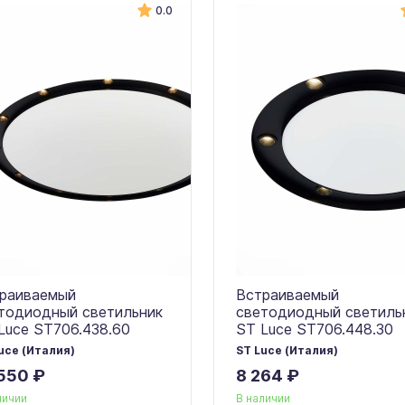
0.0
раиваемый
Встраиваемый
тодиодный светильник
светодиодный светиль
Luce ST706.438.60
ST Luce ST706.448.30
uce (Италия)
ST Luce (Италия)
550 ₽
8 264 ₽
личии
В наличии