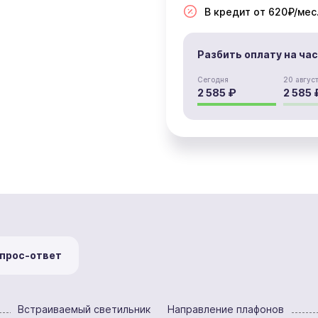
В кредит от 620₽/мес
Разбить оплату на ча
Сегодня
20 авгус
2 585 ₽
2 585 
прос-ответ
Встраиваемый светильник
Направление плафонов