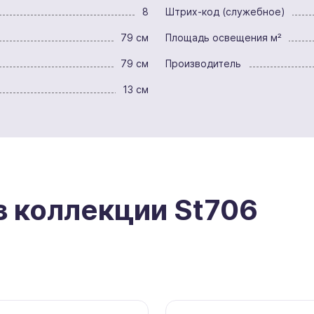
8
Штрих-код (служебное)
79 см
Площадь освещения м²
79 см
Производитель
13 см
з коллекции St706