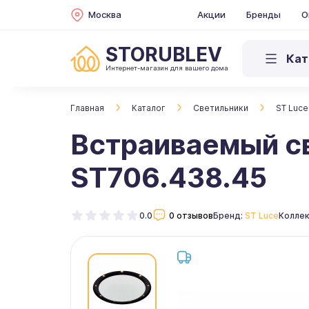
Москва
Акции
Бренды
О
STORUBLEV
Кат
Интернет-магазин для вашего дома
Главная
Каталог
Светильники
ST Luce
Встраиваемый с
ST706.438.45
0.0
0 отзывов
Бренд:
ST Luce
Коллек