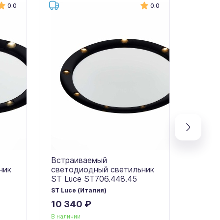
0.0
0.0
Встраиваемый
Встра
ник
светодиодный светильник
свето
ST Luce ST706.448.45
ST Luc
ST Luce (Италия)
ST Luce
10 340 ₽
16 54
В наличии
В налич