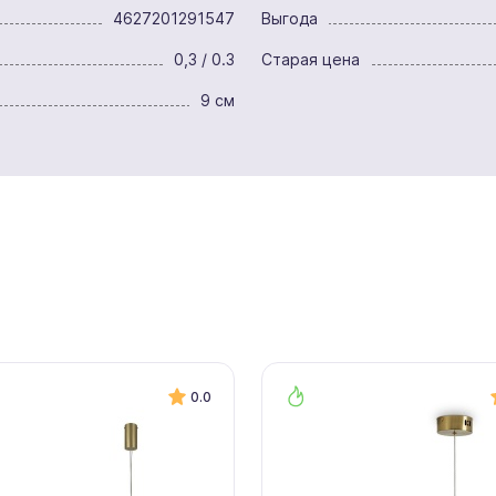
4627201291547
Выгода
0,3 / 0.3
Старая цена
9 см
0.0