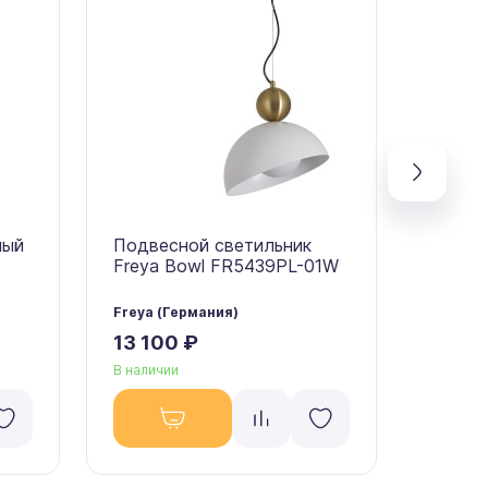
ный
Подвесной светильник
Подве
Freya Bowl FR5439PL-01W
Freya 
Freya (Германия)
Freya (
13 100 ₽
13 10
В наличии
В налич