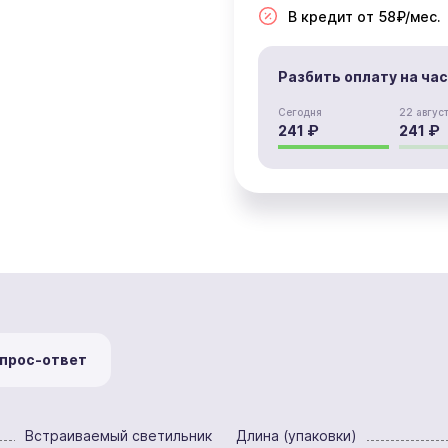
В кредит от 58₽/мес.
Разбить оплату на ча
Сегодня
22 авгус
241 ₽
241 ₽
прос-ответ
Встраиваемый светильник
Длина (упаковки)