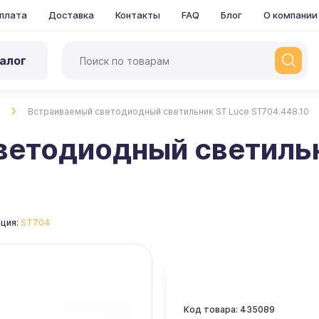
плата
Доставка
Контакты
FAQ
Блог
О компании
алог
Встраиваемый светодиодный светильник ST Luce ST704.448.10
ветодиодный светильн
ция:
ST704
Код товара: 435089