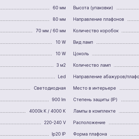
60 мм
Высота (упаковки)
80 мм
Направление плафонов
70 мм / 60 мм
Количество коробок
10 W
Вид ламп
10 W
Цоколь
3 м2
Количество ламп
Led
Направление абажуров/плаф
Светодиодная
Место в интерьере
900 lm
Степень защиты (IP)
4000k K / 4000 K
Лампы в комплекте
220-240 V
Расположение
Ip20 IP
Форма плафона