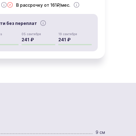
В рассрочку от 161₽/мес.
сти без переплат
та
05 сентября
19 сентября
241 ₽
241 ₽
9 см