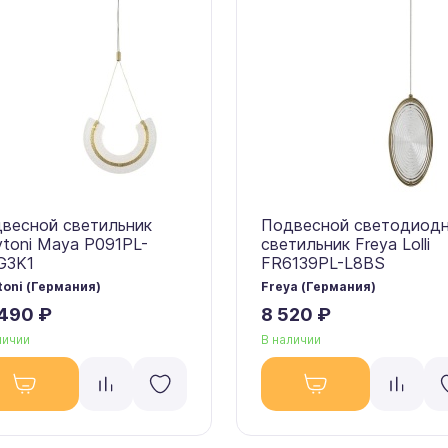
весной светильник
Подвесной светодиод
toni Maya P091PL-
светильник Freya Lolli
G3K1
FR6139PL-L8BS
oni (Германия)
Freya (Германия)
 490 ₽
8 520 ₽
личии
В наличии