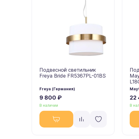
Подвесной светильник
Под
Freya Bride FR5367PL-01BS
May
L18
Freya (Германия)
Mayt
9 800 ₽
22
В наличии
В на