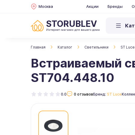
Москва
Акции
Бренды
О
STORUBLEV
Кат
Интернет-магазин для вашего дома
Главная
Каталог
Светильники
ST Luce
Встраиваемый с
ST704.448.10
0.0
0 отзывов
Бренд:
ST Luce
Коллек