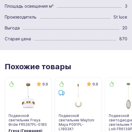
Площадь освещения м²
3
Производитель
St luce
Выгода
20
Старая цена
870
Похожие товары
0.0
0.0
Подвесной
Подвесной
Подвесной
светильник Freya
светильник Maytoni
светодиодн
Bride FR5367PL-01BS
Maya P091PL-
светильник 
L18G3K1
Lolli FR6139
Freya (Германия)