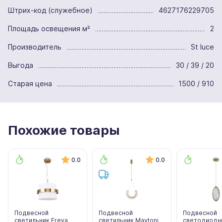
Штрих-код (служебное)
4627176229705
Площадь освещения м²
2
Производитель
St luce
Выгода
30 / 39 / 20
Старая цена
1500 / 910
Похожие товары
0.0
0.0
Подвесной
Подвесной
Подвесной
светильник Freya
светильник Maytoni
светодиодн