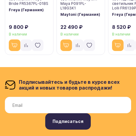
Bride FR5367PL-01BS
Maya P091PL-
светильник 
L18G3K1
Lolli FR6139
Freya (Германия)
Maytoni (Германия)
Freya (Гер
9 800 ₽
22 490 ₽
8 520 ₽
В наличии
В наличии
В наличии
Подписывайтесь и будьте в курсе всех
акций и новых товаров распродажи!
Подписаться