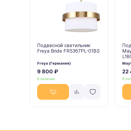
Подвесной светильник
Под
Freya Bride FR5367PL-01BS
May
L18
Freya (Германия)
Mayt
9 800 ₽
22
В наличии
В на