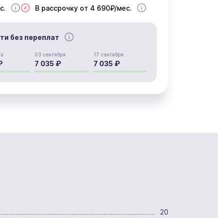
с.
В рассрочку от 4 690₽/мес.
сти без переплат
та
03 сентября
17 сентября
₽
7 035 ₽
7 035 ₽
20