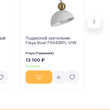
ный
Подвесной светильник
Подве
Freya Bowl FR5439PL-01W
Freya 
Freya (Германия)
Freya (
13 100 ₽
13 10
В наличии
В налич