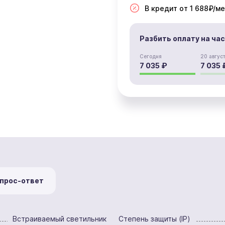
В кредит от 1 688₽/ме
Разбить оплату на ча
Сегодня
20 авгус
7 035 ₽
7 035 
прос-ответ
Встраиваемый светильник
Степень защиты (IP)