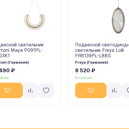
весной светильник
Подвесной светодиод
toni Maya P091PL-
светильник Freya Lolli
G3K1
FR6139PL-L8BS
oni (Германия)
Freya (Германия)
 490 ₽
8 520 ₽
личии
В наличии