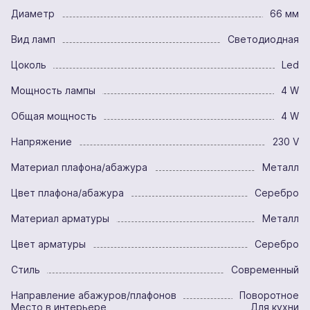
Диаметр
66 мм
Вид ламп
Светодиодная
Цоколь
Led
Мощность лампы
4 W
Общая мощность
4 W
Напряжение
230 V
Материал плафона/абажура
Металл
Цвет плафона/абажура
Серебро
Материал арматуры
Металл
Цвет арматуры
Серебро
Стиль
Современный
Направление абажуров/плафонов
Поворотное
Место в интерьере
Для кухни