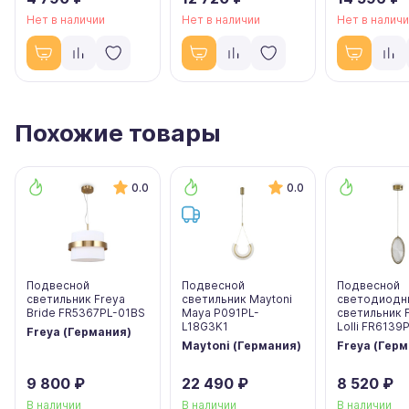
Нет в наличии
Нет в наличии
Нет в налич
Похожие товары
0.0
0.0
Подвесной
Подвесной
Подвесной
светильник Freya
светильник Maytoni
светодиодн
Bride FR5367PL-01BS
Maya P091PL-
светильник 
L18G3K1
Lolli FR6139
Freya (Германия)
Maytoni (Германия)
Freya (Гер
9 800 ₽
22 490 ₽
8 520 ₽
В наличии
В наличии
В наличии