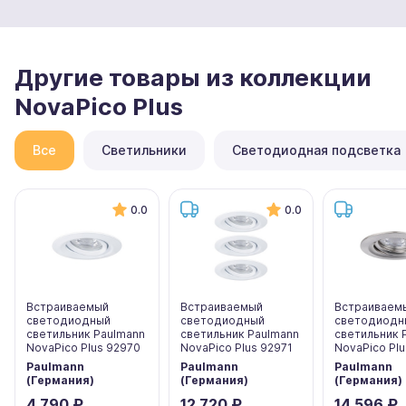
Другие товары из коллекции
NovaPico Plus
Все
Светильники
Светодиодная подсветка
0.0
0.0
Встраиваемый
Встраиваемый
Встраиваем
светодиодный
светодиодный
светодиодн
светильник Paulmann
светильник Paulmann
светильник 
NovaPico Plus 92970
NovaPico Plus 92971
NovaPico Plu
Paulmann
Paulmann
Paulmann
(Германия)
(Германия)
(Германия)
4 790 ₽
12 720 ₽
14 596 ₽