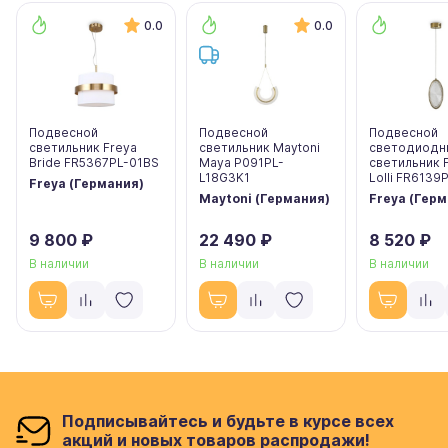
0.0
0.0
Подвесной
Подвесной
Подвесной
светильник Freya
светильник Maytoni
светодиодн
Bride FR5367PL-01BS
Maya P091PL-
светильник 
L18G3K1
Lolli FR6139
Freya (Германия)
Maytoni (Германия)
Freya (Гер
9 800 ₽
22 490 ₽
8 520 ₽
В наличии
В наличии
В наличии
Подписывайтесь и будьте в курсе всех
акций и новых товаров распродажи!