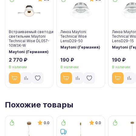
Встраиваемый светодиодный
Линза Maytoni
Линза Mayton
светильник Maytoni
Technical Wise
Technical Wi
Technical Wise DL057-
LensD29-50
LensD29-15
10W3K-W
Maytoni (Германия)
Maytoni (Г
Maytoni (Германия)
2 770 ₽
190 ₽
190 ₽
В наличии
В наличии
В наличии
Похожие товары
0.0
0.0