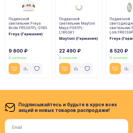
Подвесной
Подвесной
Подвесной
светильник Freya
светильник Maytoni
светодиодн
Bride FR5367PL-01BS
Maya P091PL-
светильник 
L18G3K1
Lolli FR6139
Freya (Германия)
Maytoni (Германия)
Freya (Гер
9 800 ₽
22 490 ₽
8 520 ₽
В наличии
В наличии
В наличии
Подписывайтесь и будьте в курсе всех
акций и новых товаров распродажи!