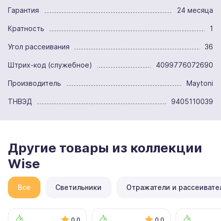
Гарантия
24 месяца
Кратность
1
Угол рассеивания
36
Штрих-код (служебное)
4099776072690
Производитель
Maytoni
ТНВЭД
9405110039
Другие товары из коллекции
Wise
Все
Светильники
Отражатели и рассеивате
0.0
0.0