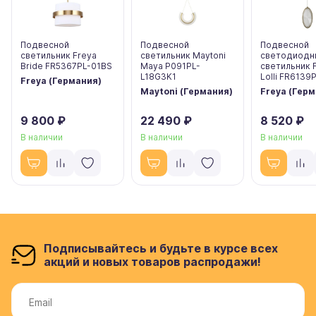
Подвесной
Подвесной
Подвесной
светильник Freya
светильник Maytoni
светодиодн
Bride FR5367PL-01BS
Maya P091PL-
светильник 
L18G3K1
Lolli FR6139
Freya (Германия)
Maytoni (Германия)
Freya (Гер
9 800 ₽
22 490 ₽
8 520 ₽
В наличии
В наличии
В наличии
Подписывайтесь и будьте в курсе всех
акций и новых товаров распродажи!