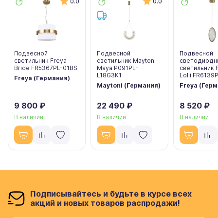
0.0
0.0
Подвесной
Подвесной
Подвесной
светильник Freya
светильник Maytoni
светодиодн
Bride FR5367PL-01BS
Maya P091PL-
светильник 
L18G3K1
Lolli FR6139
Freya (Германия)
Maytoni (Германия)
Freya (Гер
9 800 ₽
22 490 ₽
8 520 ₽
В наличии
В наличии
В наличии
Подписывайтесь и будьте в курсе всех
акций и новых товаров распродажи!