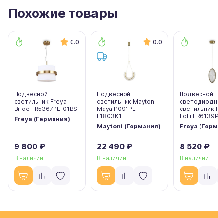
Похожие товары
0.0
0.0
Подвесной
Подвесной
Подвесной
светильник Freya
светильник Maytoni
светодиодн
Bride FR5367PL-01BS
Maya P091PL-
светильник 
L18G3K1
Lolli FR6139
Freya (Германия)
Maytoni (Германия)
Freya (Гер
9 800 ₽
22 490 ₽
8 520 ₽
В наличии
В наличии
В наличии