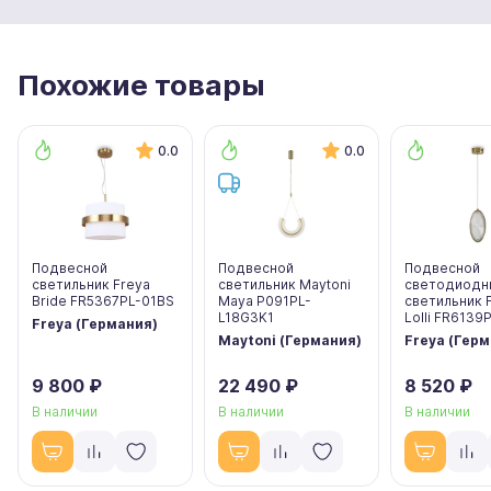
Похожие товары
0.0
0.0
Подвесной
Подвесной
Подвесной
светильник Freya
светильник Maytoni
светодиодн
Bride FR5367PL-01BS
Maya P091PL-
светильник 
L18G3K1
Lolli FR6139
Freya (Германия)
Maytoni (Германия)
Freya (Гер
9 800 ₽
22 490 ₽
8 520 ₽
В наличии
В наличии
В наличии