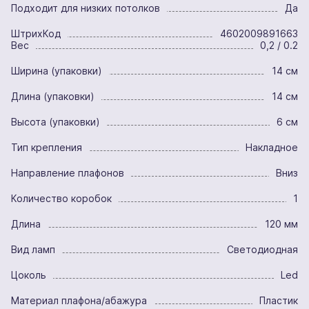
Подходит для низких потолков
Да
ШтрихКод
4602009891663
Вес
0,2 / 0.2
Ширина (упаковки)
14 см
Длина (упаковки)
14 см
Высота (упаковки)
6 см
Тип крепления
Накладное
Направление плафонов
Вниз
Количество коробок
1
Длина
120 мм
Вид ламп
Светодиодная
Цоколь
Led
Материал плафона/абажура
Пластик