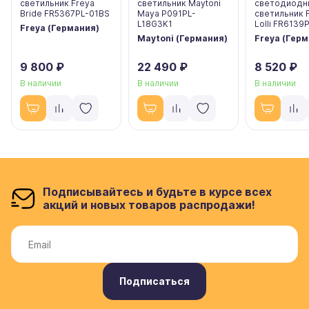
светильник Freya
светильник Maytoni
светодиодн
Bride FR5367PL-01BS
Maya P091PL-
светильник 
L18G3K1
Lolli FR6139
Freya (Германия)
Maytoni (Германия)
Freya (Гер
9 800 ₽
22 490 ₽
8 520 ₽
В наличии
В наличии
В наличии
Подписывайтесь и будьте в курсе всех
акций и новых товаров распродажи!
Подписаться