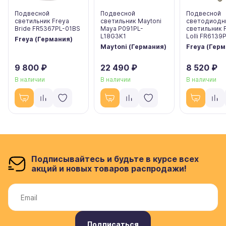
Подвесной
Подвесной
Подвесной
светильник Freya
светильник Maytoni
светодиодн
Bride FR5367PL-01BS
Maya P091PL-
светильник 
L18G3K1
Lolli FR6139
Freya (Германия)
Maytoni (Германия)
Freya (Гер
9 800 ₽
22 490 ₽
8 520 ₽
В наличии
В наличии
В наличии
Подписывайтесь и будьте в курсе всех
акций и новых товаров распродажи!
Подписаться