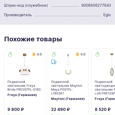
Штрих-код (служебное)
9008606277643
Производитель
Eglo
Похожие товары
0.0
0.0
Подвесной
Подвесной
Подвесной
светильник Freya
светильник Maytoni
светодиодн
Bride FR5367PL-01BS
Maya P091PL-
светильник 
L18G3K1
Lolli FR6139
Freya (Германия)
Maytoni (Германия)
Freya (Гер
9 800 ₽
22 490 ₽
8 520 ₽