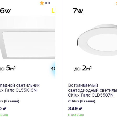
0.0
ладной светильник
Встраиваемый
ilux Галс CL55K16N
светодиодный светиль
Citilux Галс CLD5507N
lux (Италия)
Citilux (Италия)
0 ₽
349 ₽
личии
В наличии