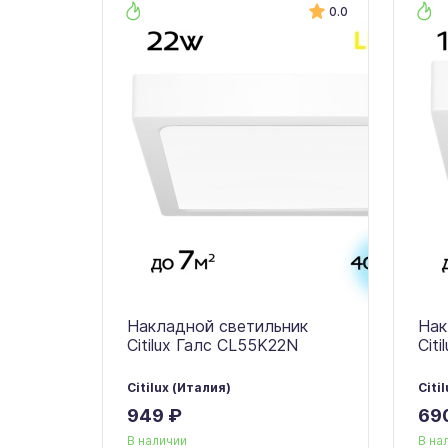
0.0
Накладной светильник
Нак
Citilux Галс CL55K22N
Cit
Citilux (Италия)
Citi
949 ₽
69
В наличии
В на