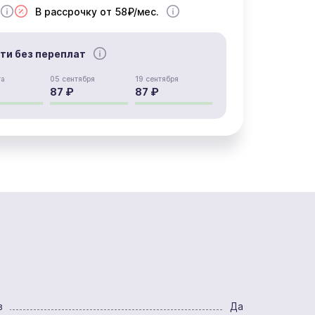
В рассрочку от 58₽/мес.
сти без переплат
та
05 сентября
19 сентября
87 ₽
87 ₽
в
Да