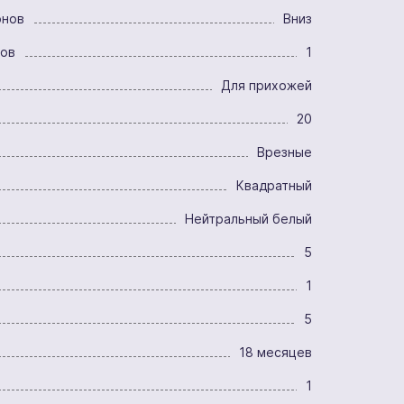
онов
Вниз
ров
1
Для прихожей
20
Врезные
Квадратный
Нейтральный белый
5
1
5
18 месяцев
1