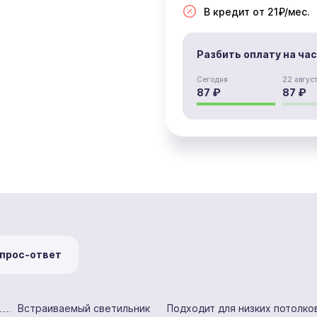
В кредит от 21₽/мес.
Разбить оплату на ча
Сегодня
22 авгус
87 ₽
87 ₽
прос-ответ
Встраиваемый светильник
Подходит для низких потолко