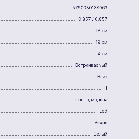
5790080138063
0,857 / 0.857
18 см
18 см
4 см
Встраиваемый
Вниз
1
Светодиодная
Led
Акрил
Белый