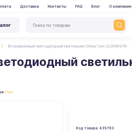
плата
Доставка
Контакты
FAQ
Блог
О компании
алог
Встраиваемый светодиодный светильник Citilux Галс CLD55K07N
етодиодный светильни
ия:
Галс
Код товара: 435793