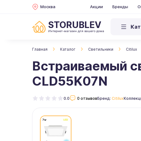
Москва
Акции
Бренды
О
STORUBLEV
Кат
Интернет-магазин для вашего дома
Главная
Каталог
Светильники
Citilux
Встраиваемый св
CLD55K07N
0.0
0 отзывов
Бренд:
Citilux
Коллекц