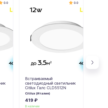
0.0
0.0
Встраиваемый
Встра
ник
светодиодный светильник
свето
Citilux Галс CLD5512N
Citilu
Citilux (Италия)
Citilux 
419 ₽
559 
В наличии
В налич