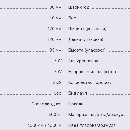
30 мм
ШтрихКод
40 мм
Вес
120 мм
Ширина (упаковки)
120 мм
Длина (упаковки)
95 мм
Высота (упаковки)
7 W
Тип крепления
7 W
Направление плафонов
2 м2
Количество коробок
Led
Вид ламп
Светодиодная
Цоколь
500 lm
Материал плафона/абажура
4000k K / 4000 K
Цвет плафона/абажура