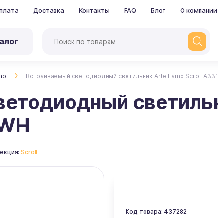
плата
Доставка
Контакты
FAQ
Блог
О компании
алог
mp
Встраиваемый светодиодный светильник Arte Lamp Scroll A33
ветодиодный светильн
1WH
екция:
Scroll
Код товара: 437282