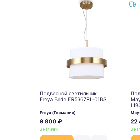
Подвесной светильник
Под
Freya Bride FR5367PL-01BS
May
L18
Freya (Германия)
Mayt
9 800 ₽
22
В наличии
В на