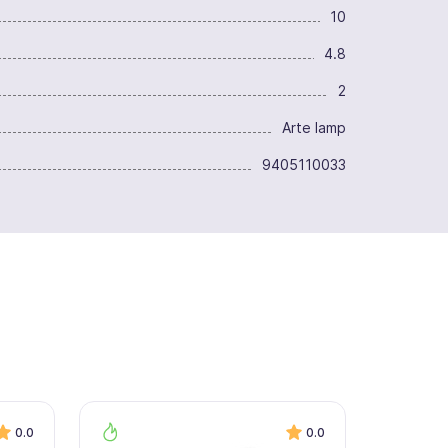
10
4.8
2
Arte lamp
9405110033
0.0
0.0