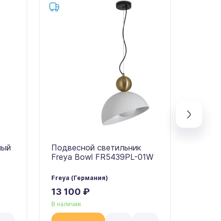
ный
Подвесной светильник
Подве
Freya Bowl FR5439PL-01W
Freya 
Freya (Германия)
Freya (
13 100 ₽
13 10
В наличии
В налич