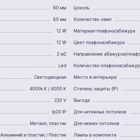
80 мм
Цоколь
85 мм
Количество ламп
12 W
Материал плафона/абажура
12 W
Цвет плафона/абажура
2 м2
Направление абажуров/плаф
Led
Количество плафонов/абажу
Светодиодная
Место в интерьере
4000k K / 4000 K
Степень защиты (IP)
220 V
Выгода
Ip20 IP
Для натяжных потолков
Металл, пластик
Для низких потолков
Алюминий и пластик / Пластик
Лампы в комплекте