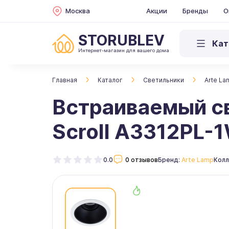
Москва
Акции
Бренды
О
STORUBLEV
Кат
Интернет-магазин для вашего дома
Главная
Каталог
Светильники
Arte La
Встраиваемый с
Scroll A3312PL-
0.0
0 отзывов
Бренд:
Arte Lamp
Колл