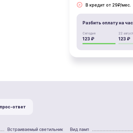
В кредит от 29₽/мес.
Разбить оплату на ча
Сегодня
22 авгус
123 ₽
123 ₽
прос-ответ
Встраиваемый светильник
Вид ламп