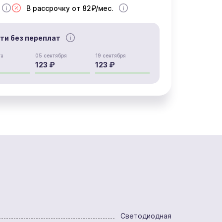
В рассрочку от 82₽/мес.
сти без переплат
та
05 сентября
19 сентября
123 ₽
123 ₽
Светодиодная