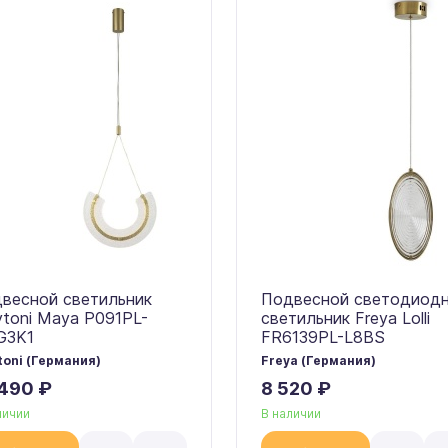
весной светильник
Подвесной светодиод
toni Maya P091PL-
светильник Freya Lolli
G3K1
FR6139PL-L8BS
oni (Германия)
Freya (Германия)
 490 ₽
8 520 ₽
личии
В наличии