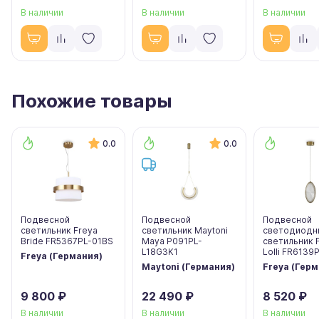
В наличии
В наличии
В наличии
Похожие товары
0.0
0.0
Подвесной
Подвесной
Подвесной
светильник Freya
светильник Maytoni
светодиодн
Bride FR5367PL-01BS
Maya P091PL-
светильник 
L18G3K1
Lolli FR6139
Freya (Германия)
Maytoni (Германия)
Freya (Гер
9 800 ₽
22 490 ₽
8 520 ₽
В наличии
В наличии
В наличии