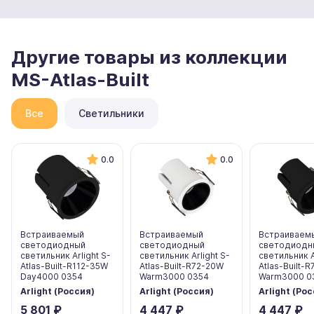
Другие товары из коллекции
MS-Atlas-Built
Все
Светильники
0.0
0.0
Встраиваемый
Встраиваемый
Встраиваем
светодиодный
светодиодный
светодиодн
светильник Arlight S-
светильник Arlight S-
светильник A
Atlas-Built-R112-35W
Atlas-Built-R72-20W
Atlas-Built-
Day4000 0354
Warm3000 0354
Warm3000 0
Arlight (Россия)
Arlight (Россия)
Arlight (Ро
5 801 ₽
4 447 ₽
4 447 ₽