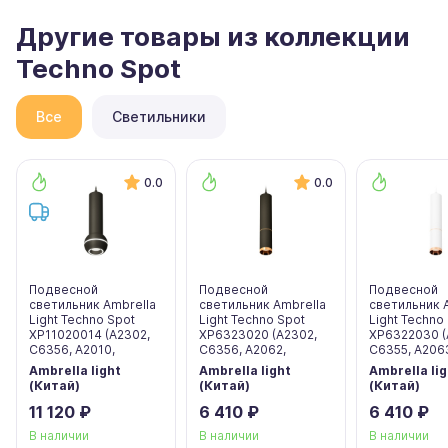
Другие товары из коллекции
Techno Spot
Все
Светильники
0.0
0.0
Подвесной
Подвесной
Подвесной
светильник Ambrella
светильник Ambrella
светильник 
Light Techno Spot
Light Techno Spot
Light Techno
XP11020014 (A2302,
XP6323020 (A2302,
XP6322030 (
C6356, A2010,
C6356, A2062,
C6355, A206
Ambrella light
Ambrella light
Ambrella lig
(Китай)
(Китай)
(Китай)
11 120 ₽
6 410 ₽
6 410 ₽
В наличии
В наличии
В наличии