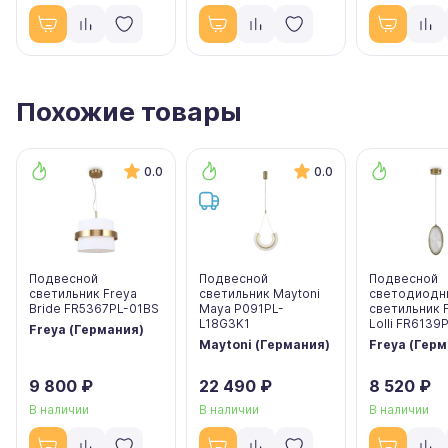
Похожие товары
0.0
0.0
Подвесной
Подвесной
Подвесной
светильник Freya
светильник Maytoni
светодиодн
Bride FR5367PL-01BS
Maya P091PL-
светильник 
L18G3K1
Lolli FR6139
Freya (Германия)
Maytoni (Германия)
Freya (Гер
9 800 ₽
22 490 ₽
8 520 ₽
В наличии
В наличии
В наличии