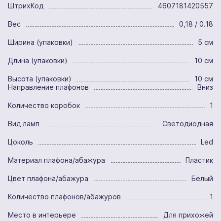
ШтрихКод
4607181420557
Вес
0,18 / 0.18
Ширина (упаковки)
5 см
Длина (упаковки)
10 см
Высота (упаковки)
10 см
Направление плафонов
Вниз
Количество коробок
1
Вид ламп
Светодиодная
Цоколь
Led
Материал плафона/абажура
Пластик
Цвет плафона/абажура
Белый
Количество плафонов/абажуров
1
Место в интерьере
Для прихожей