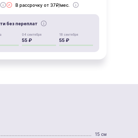
В рассрочку от 37₽/мес.
сти без переплат
а
04 сентября
18 сентября
55 ₽
55 ₽
15 см