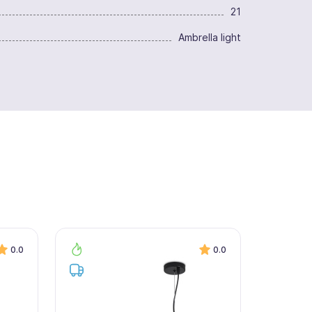
21
Ambrella light
0.0
0.0