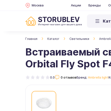
Москва
Акции
Бренды
О
STORUBLEV
Кат
Интернет-магазин для вашего дома
Главная
Каталог
Светильники
Ambrella
Встраиваемый св
Orbital Fly Spot
0.0
0 отзывов
Бренд:
Ambrella light
К