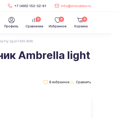
+7 (495) 152-32-91
info@storublev.ru
0
0
0
Профиль
Сравнение
Избранное
Корзина
al Fly Spot F455 W/W
к Ambrella light