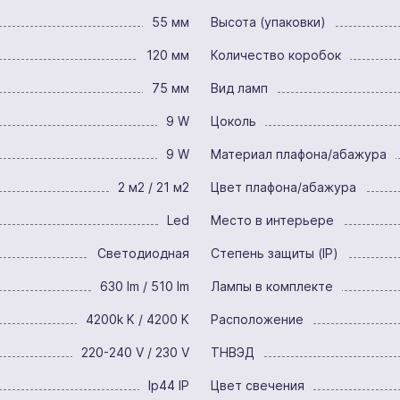
55 мм
Высота (упаковки)
120 мм
Количество коробок
75 мм
Вид ламп
9 W
Цоколь
9 W
Материал плафона/абажура
2 м2 / 21 м2
Цвет плафона/абажура
Led
Место в интерьере
Светодиодная
Степень защиты (IP)
630 lm / 510 lm
Лампы в комплекте
4200k K / 4200 K
Расположение
220-240 V / 230 V
ТНВЭД
Ip44 IP
Цвет свечения