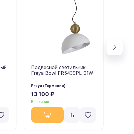
ный
Подвесной светильник
Подве
Freya Bowl FR5439PL-01W
Freya 
Freya (Германия)
Freya (
13 100 ₽
13 10
В наличии
В налич