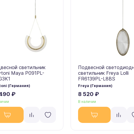
весной светильник
Подвесной светодиод
toni Maya P091PL-
светильник Freya Lolli
G3K1
FR6139PL-L8BS
oni (Германия)
Freya (Германия)
 490 ₽
8 520 ₽
личии
В наличии