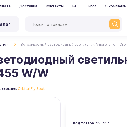
плата
Доставка
Контакты
FAQ
Блог
О компании
алог
 light
Встраиваемый светодиодный светильник Ambrella light Orbit
етодиодный светильни
 F455 W/W
оллекция:
Orbital Fly Spot
Код товара: 435454