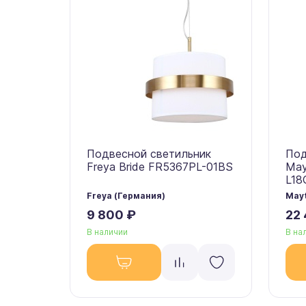
Подвесной светильник
Под
Freya Bride FR5367PL-01BS
May
L18
Freya (Германия)
Mayt
9 800 ₽
22
В наличии
В на